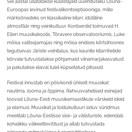
Sel aastal üllatatakse külastajaid uuendusliku Lõuna-
Euroopas levinud festivalikontseptsiooniga, mille
märksõnadeks on klassikaline kitarr, idülliline
atmosfäär ning veinikultuur. Kontserdid toimuvad H.
Elleri muusikakoolis, Tõravere observatooriumis, Luke
mõisa valitsejamajas ning mõisa endises kõrtsihoones
tegutsevas Järiste veinitalus, kus kaunite kitarrihelide
kõrvale tutvustatakse põhjamaist viinamarjakasvatust
ja pakutakse elaval tulel küpsetatud pitsasid.
Festival innustab eri põlvkondi ühiselt muusikat
nautima, looma ja õppima. Rahvusvahelised esinejad
toovad Lõuna-Eesti muusikamaastikule värskeid ideid
ja elamusi. Muusikat ja toidukultuuri siduv sündmus
meelitab Lõuna-Eestisse sise- ja välisturiste, edendab
kohalikku väikeettevõtlust ja aitab tutvustada