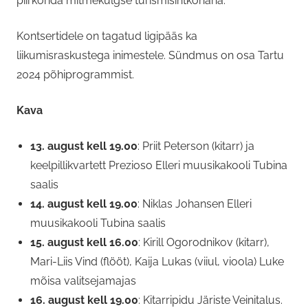
piirkonda mitmekülgse turismisihtkohana.
Kontsertidele on tagatud ligipääs ka
liikumisraskustega inimestele. Sündmus on osa Tartu
2024 põhiprogrammist.
Kava
13. august kell 19.00
: Priit Peterson (kitarr) ja
keelpillikvartett Prezioso Elleri muusikakooli Tubina
saalis
14. august kell 19.00
: Niklas Johansen Elleri
muusikakooli Tubina saalis
15. august kell 16.00
: Kirill Ogorodnikov (kitarr),
Mari-Liis Vind (flööt), Kaija Lukas (viiul, vioola) Luke
mõisa valitsejamajas
16. august kell 19.00
: Kitarripidu Järiste Veinitalus.