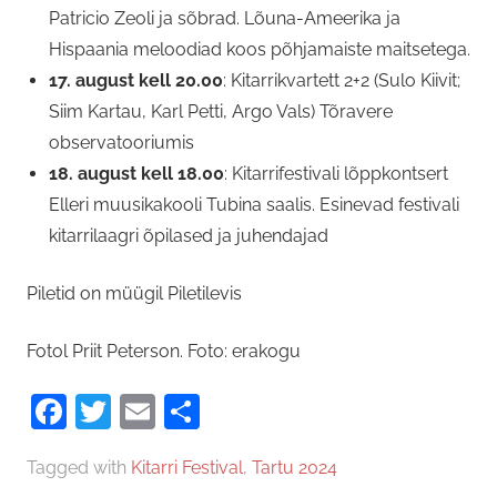
Patricio Zeoli ja sõbrad. Lõuna-Ameerika ja
Hispaania meloodiad koos põhjamaiste maitsetega.
17. august kell 20.00
: Kitarrikvartett 2+2 (Sulo Kiivit;
Siim Kartau, Karl Petti, Argo Vals) Tõravere
observatooriumis
18. august kell 18.00
: Kitarrifestivali lõppkontsert
Elleri muusikakooli Tubina saalis. Esinevad festivali
kitarrilaagri õpilased ja juhendajad
Piletid on müügil Piletilevis
Fotol Priit Peterson. Foto: erakogu
Facebook
Twitter
Email
Share
Tagged with
Kitarri Festival
,
Tartu 2024