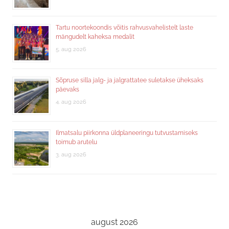
Tartu noortekoondis võitis rahvusvahelistelt laste
mängudelt kaheksa medalit
5. aug 2026
Sõpruse silla jalg- ja jalgrattatee suletakse üheksaks
päevaks
4. aug 2026
Ilmatsalu piirkonna üldplaneeringu tutvustamiseks
toimub arutelu
3. aug 2026
august 2026