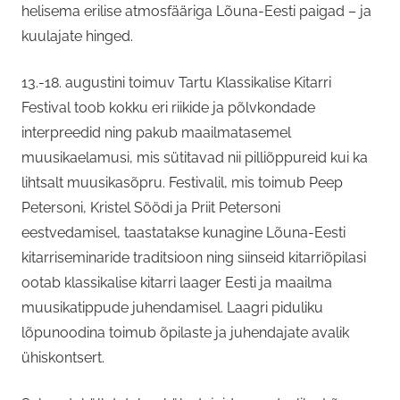
helisema erilise atmosfääriga Lõuna-Eesti paigad – ja
kuulajate hinged.
13.-18. augustini toimuv Tartu Klassikalise Kitarri
Festival toob kokku eri riikide ja põlvkondade
interpreedid ning pakub maailmatasemel
muusikaelamusi, mis sütitavad nii pilliõppureid kui ka
lihtsalt muusikasõpru. Festivalil, mis toimub Peep
Petersoni, Kristel Söödi ja Priit Petersoni
eestvedamisel, taastatakse kunagine Lõuna-Eesti
kitarriseminaride traditsioon ning siinseid kitarriõpilasi
ootab klassikalise kitarri laager Eesti ja maailma
muusikatippude juhendamisel. Laagri piduliku
lõpunoodina toimub õpilaste ja juhendajate avalik
ühiskontsert.