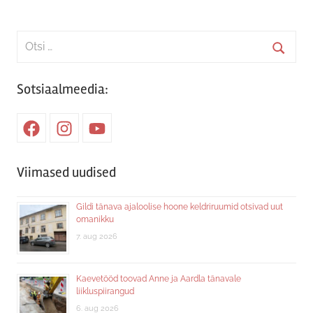
Search
for:
Searc
Sotsiaalmeedia:
Facebook
Instagram
Youtube
Viimased uudised
Gildi tänava ajaloolise hoone keldriruumid otsivad uut
omanikku
7. aug 2026
Kaevetööd toovad Anne ja Aardla tänavale
liikluspiirangud
6. aug 2026