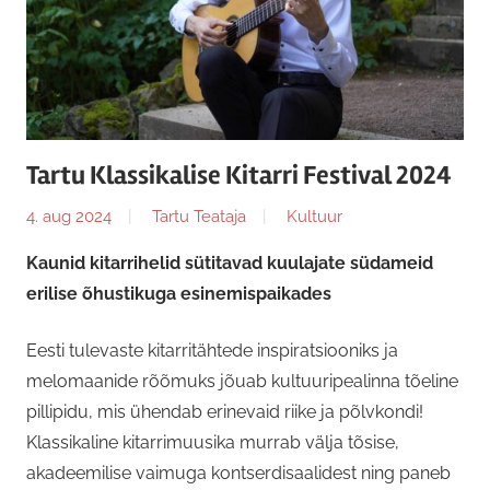
Tartu Klassikalise Kitarri Festival 2024
4. aug 2024
Tartu Teataja
Kultuur
Kaunid kitarrihelid sütitavad kuulajate südameid
erilise õhustikuga esinemispaikades
Eesti tulevaste kitarritähtede inspiratsiooniks ja
melomaanide rõõmuks jõuab kultuuripealinna tõeline
pillipidu, mis ühendab erinevaid riike ja põlvkondi!
Klassikaline kitarrimuusika murrab välja tõsise,
akadeemilise vaimuga kontserdisaalidest ning paneb