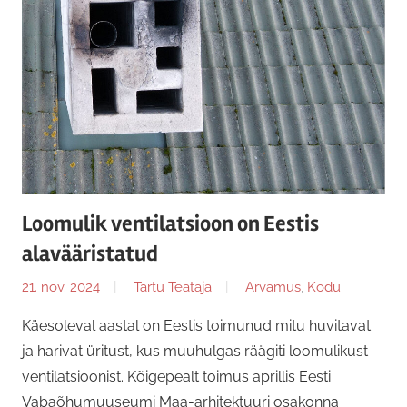
Loomulik ventilatsioon on Eestis
alavääristatud
21. nov. 2024
Tartu Teataja
Arvamus
,
Kodu
Käesoleval aastal on Eestis toimunud mitu huvitavat
ja harivat üritust, kus muuhulgas räägiti loomulikust
ventilatsioonist. Kõigepealt toimus aprillis Eesti
Vabaõhumuuseumi Maa-arhitektuuri osakonna