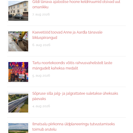
Gildi tänava ajaloolise hoone keldriruumid otsivad uut
omanikku
7. aug 2026
Kaevetööd toovad Anne ja Aardla tänavale
liikluspiirangud
6. aug 2026
Tartu noortekoondis võitis rahvusvahelistelt laste
mängudelt kaheksa medalit
5. aug 2026
Sõpruse silla jalg- ja jalgrattatee suletakse üheksaks
päevaks
4. aug 2026
Ilmatsalu piirkonna üldplaneeringu tutvustamiseks
toimub arutelu