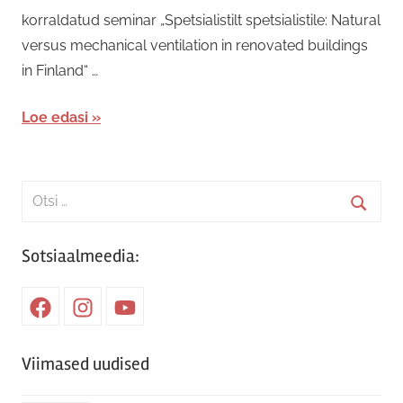
korraldatud seminar „Spetsialistilt spetsialistile: Natural
versus mechanical ventilation in renovated buildings
in Finland“ …
Loe edasi
Search
for:
Searc
Sotsiaalmeedia:
Facebook
Instagram
Youtube
Viimased uudised