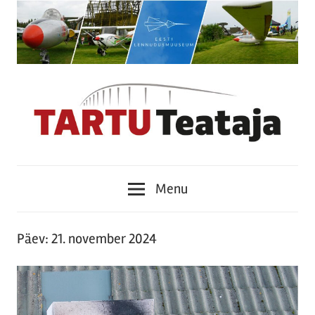
Skip
to
content
Tartu
Menu
Teataja
Päev:
21. november 2024