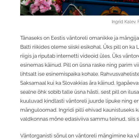
Ingrid Kalev.
Tänaseks on Eestis väntoreli omanikke ja mängijai
Balti riikides oleme siiski esikohal. Üks pill on k
riigis ja riputab internetti videoid üles. Üks vänt
esinemas käinud. Pill on üsna raske ning parim vi
lihtsalt ise esinemispaika kohale. Rahvusvahelistel
Saksamaal kui ka Slovakkias ära käinud. Igapäevas
sealne õhk sobib talle üsna hästi, sest pill on ilusas
kuuluvad kindlasti väntoreli juurde lipuke ning 
mänguloomad. Ingridi pilli ehivad kaunistuseks ka
valdkonnas mõne edasiviiva sammu teinud, siis sa
Väntorganisti sõnul on väntoreli mängimine ka väga