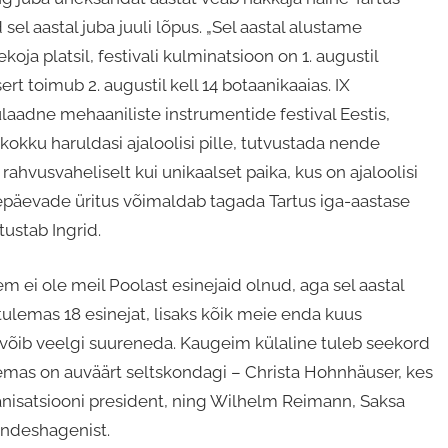
sel aastal juba juuli lõpus. „Sel aastal alustame
ekoja platsil, festivali kulminatsioon on 1. augustil
rt toimub 2. augustil kell 14 botaanikaaias. IX
aadne mehaaniliste instrumentide festival Eestis,
okku haruldasi ajaloolisi pille, tutvustada nende
ahvusvaheliselt kui unikaalset paika, kus on ajaloolisi
vepäevade üritus võimaldab tagada Tartus iga-aastase
tustab Ingrid.
em ei ole meil Poolast esinejaid olnud, aga sel aastal
 tulemas 18 esinejat, lisaks kõik meie enda kuus
rv võib veelgi suureneda. Kaugeim külaline tuleb seekord
tulemas on auväärt seltskondagi – Christa Hohnhäuser, kes
anisatsiooni president, ning Wilhelm Reimann, Saksa
undeshagenist.