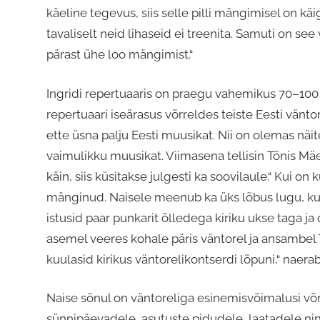
käeline tegevus, siis selle pilli mängimisel on käi
tavaliselt neid lihaseid ei treenita. Samuti on see
pärast ühe loo mängimist.“
Ingridi repertuaaris on praegu vahemikus 70–100 e
repertuaari iseärasus võrreldes teiste Eesti vänt
ette üsna palju Eesti muusikat. Nii on olemas nä
vaimulikku muusikat. Viimasena tellisin Tõnis Mäe
käin, siis küsitakse julgesti ka soovilaule.“ Kui on 
mänginud. Naisele meenub ka üks lõbus lugu, kui 
istusid paar punkarit õlledega kiriku ukse taga j
asemel veeres kohale päris väntorel ja ansambel T
kuulasid kirikus väntorelikontserdi lõpuni,“ naerab
Naise sõnul on väntoreliga esinemisvõimalusi võrr
sünnipäevadele, asutuste pidudele, laatadele ni