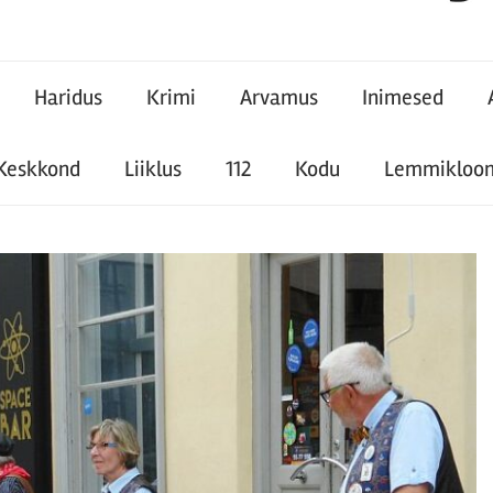
Haridus
Krimi
Arvamus
Inimesed
Keskkond
Liiklus
112
Kodu
Lemmikloo