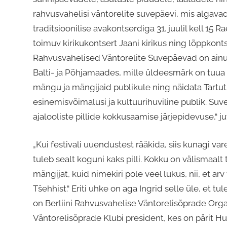
rahvusvahelisi väntorelite suvepäevi, mis algavad 
traditsioonilise avakontserdiga 31. juulil kell 15 Ra
toimuv kirikukontsert Jaani kirikus ning lõppkontse
Rahvusvahelised Väntorelite Suvepäevad on ainul
Balti- ja Põhjamaades, mille üldeesmärk on tuua k
mängu ja mängijaid publikule ning näidata Tartut r
esinemisvõimalusi ja kultuurihuviline publik. Su
ajalooliste pillide kokkusaamise järjepidevuse,“ ju
„Kui festivali uuendustest rääkida, siis kunagi var
tuleb sealt koguni kaks pilli. Kokku on välismaalt
mängijat, kuid nimekiri pole veel lukus, nii, et a
Tšehhist.“ Eriti uhke on aga Ingrid selle üle, et 
on Berliini Rahvusvahelise Väntorelisõprade Org
Väntorelisõprade Klubi president, kes on pärit H