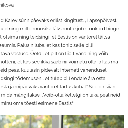
nikova
d Kalev sünnipäevaks erilist kingitust. „Lapsepõlvest
nud ning mille muusika läks mulle juba tookord hinge.
 otsima ning leidsingi, et Eestis on väntorel täitsa
is. Palusin luba, et kas tohib selle pilli
va vastuse. Öeldi, et pill on liialt vana ning võib
õtteni, et kas see ikka saab nii võimatu olla ja kas ma
esid peas, kuulasin pidevalt interneti vahendusel
udsingi tõdemuseni, et tuleb pill endale ära osta.
asta jaanipäevaks väntorel Tartus kohal.“ See on siiani
mida mängitakse. „Võib-olla kellelgi on laka peal neid
 minu oma tõesti esimene Eestis.“