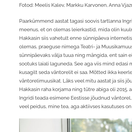
Fotod: Meelis Kalev, Markku Karvonen, Anna Vjaz
Paarkümmend aastat tagasi soovis tartlanna Ingri
meenus, et on olemas leierkastid, mida olin kuul
Hakkasin siis vahetult enne sünnipäeva internetist
olemas, praeguse nimega Teatri- ja Muusikamuuseum
sünnipäevaks välja tuua ning mängida, ent sain eita
sootuks laiali laguneda. See aga viis mind edasi m
kusagilt seda väntorelit ei saa. Mõtted ikka keerl
väntorelimuusikat. Läks veel mitu aastat ja siis jõ
Hakkasin raha korjama ning tütre abiga oli 2015. a
Ingridi teada esimene Eestisse jõudnud väntorel, 
veel peidus, mine tea, aga aktiivses kasutuses on