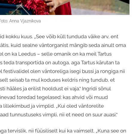
 Foto: Anna Vjaznikova
d kokku kuus. „See võib küll tunduda väike arv, ent
a Lätis, kuid sealne väntorganist mängib seda ainult oma
orel on ka Leedus – selle omanik on ka meil Tartus
is teda transportida on autoga, aga Tartus kärutan ta
 festivalidel olen väntoreliga isegi bussi ja rongiga nii
elt seisab ta mul koduses keldris ning tundub, et
ti hääles ja erilist hooldust ei vaja.“ Ingridi sõnul
erinevad toredad tegelased: kas ahvid või muud
 lillekimbud ja vimplid. „Kui oled väntorelite
ad tunnustuseks vimpli, nii et need on suur auasi.“
 tervislik, nii füüsiliselt kui ka vaimselt. „Kuna see on