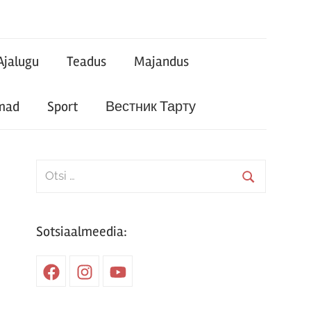
Ajalugu
Teadus
Majandus
mad
Sport
Вестник Тарту
Search
for:
Search
Sotsiaalmeedia:
Facebook
Instagram
Youtube