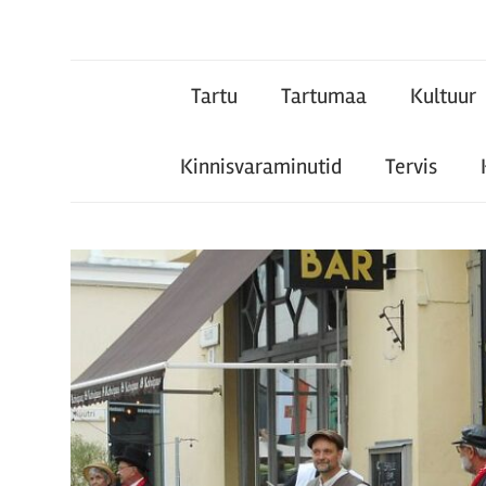
Tartu
Tartu
Tartumaa
Kultuur
Teataja
Kinnisvaraminutid
Tervis