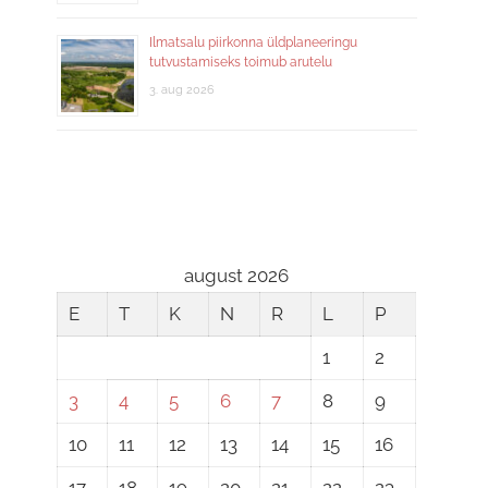
Ilmatsalu piirkonna üldplaneeringu
tutvustamiseks toimub arutelu
3. aug 2026
august 2026
E
T
K
N
R
L
P
1
2
3
4
5
6
7
8
9
10
11
12
13
14
15
16
17
18
19
20
21
22
23