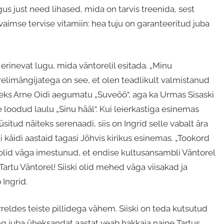
gus just need lihased, mida on tarvis treenida, sest
 vaimse tervise vitamiin: hea tuju on garanteeritud juba
rinevat lugu, mida väntorelil esitada. „Minu
orelimängijatega on see, et olen teadlikult valmistanud
iteks Arne Oidi aegumatu „Suveöö“, aga ka Urmas Sisaski
 loodud laulu „Sinu hääl“. Kui leierkastiga esinemas
küsitud näiteks serenaadi, siis on Ingrid selle vabalt ära
käidi aastaid tagasi Jõhvis kirikus esinemas. „Tookord
a olid väga imestunud, et endise kultusansambli Väntorel
artu Väntorel! Siiski olid mehed väga viisakad ja
 Ingrid.
eldes teiste pillidega vähem. Siiski on teda kutsutud
ng juba üheksandat aastat veab hakkaja naine Tartus