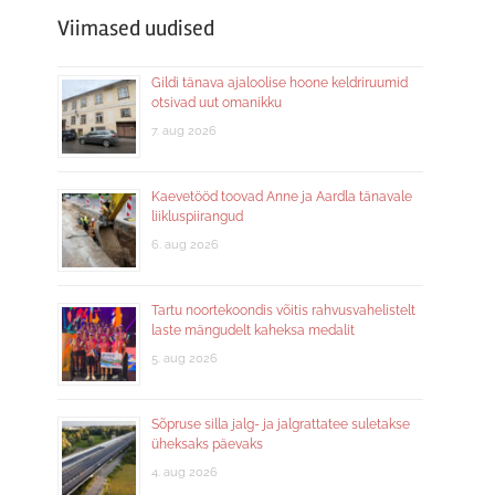
Viimased uudised
Gildi tänava ajaloolise hoone keldriruumid
otsivad uut omanikku
7. aug 2026
Kaevetööd toovad Anne ja Aardla tänavale
liikluspiirangud
6. aug 2026
Tartu noortekoondis võitis rahvusvahelistelt
laste mängudelt kaheksa medalit
5. aug 2026
Sõpruse silla jalg- ja jalgrattatee suletakse
üheksaks päevaks
4. aug 2026