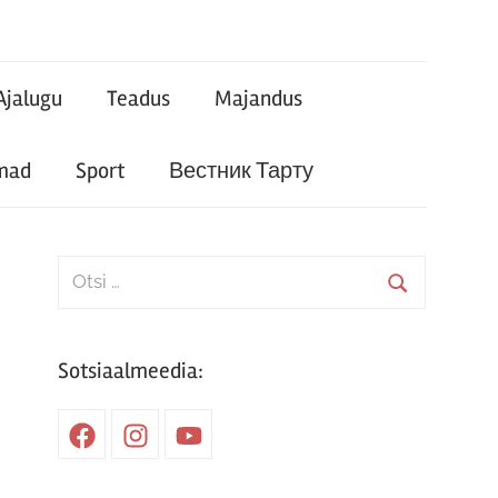
Ajalugu
Teadus
Majandus
mad
Sport
Вестник Тарту
Search
for:
Search
Sotsiaalmeedia:
Facebook
Instagram
Youtube