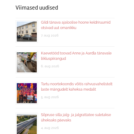
Viimased uudised
Gildi tänava ajaloolise hoone keldriruumid
otsivad uut omanikku
7. aug 2026
Kaevetööd toovad Anne ja Aardla tänavale
liikluspiirangud
6. aug 2026
Tartu noortekoondis võitis rahvusvahelistelt
laste mängudelt kaheksa medalit
5. aug 2026
Sõpruse silla jalg- ja jalgrattatee suletakse
üheksaks päevaks
4. aug 2026