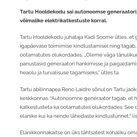
Tartu Hooldekodu sai autonoomse generaatori, 
võimalike elektrikatkestuste korral.
Tartu Hooldekodu juhataja Kadi Soome ütles, et
igapäevase toimimise kindlustamisel ning tagab, 
ootamatutes olukordades. „Oleme väga tänulikud T
panustasid generaatori hankimisse ja paigaldamis
heaolu ja turvalisuse tagamiseks,” ütles ta.
Tartu abilinnapea Reno Laidre sõnul on Tartu jaoks
keskkonnas. “Autonoomne generaator tagab, et 
katkestusteta ka ootamatutes olukordades. See o
elanike kui ka nende lähedaste kindlustunnet,“ lis
Elanikkonnakaitse on üks tähtsatest kohaliku oma