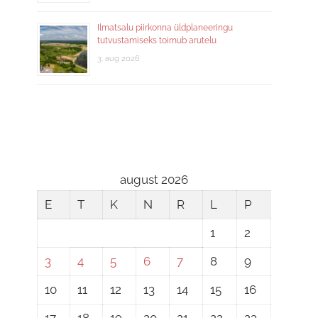
Ilmatsalu piirkonna üldplaneeringu
tutvustamiseks toimub arutelu
3. aug 2026
august 2026
E
T
K
N
R
L
P
1
2
3
4
5
6
7
8
9
10
11
12
13
14
15
16
17
18
19
20
21
22
23