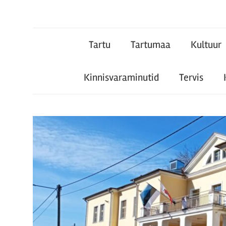
Tartu
Tartu
Tartumaa
Kultuur
Teataja
Kinnisvaraminutid
Tervis