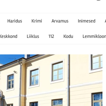
Haridus
Krimi
Arvamus
Inimesed
Keskkond
Liiklus
112
Kodu
Lemmikloo