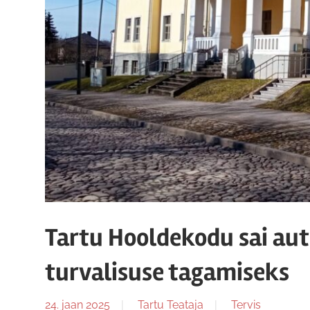
Tartu Hooldekodu sai au
turvalisuse tagamiseks
24. jaan 2025
Tartu Teataja
Tervis