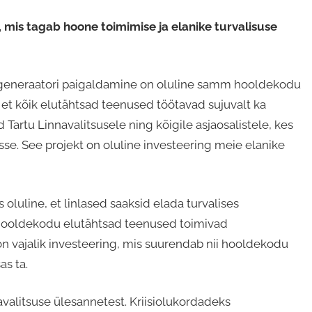
mis tagab hoone toimimise ja elanike turvalisuse
 generaatori paigaldamine on oluline samm hooldekodu
et kõik elutähtsad teenused töötavad sujuvalt ka
artu Linnavalitsusele ning kõigile asjaosalistele, kes
se. See projekt on oluline investeering meie elanike
 oluline, et linlased saaksid elada turvalises
hooldekodu elutähtsad teenused toimivad
n vajalik investeering, mis suurendab nii hooldekodu
as ta.
valitsuse ülesannetest. Kriisiolukordadeks