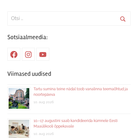
Search
for:
Searc
Sotsiaalmeedia:
Facebook
Instagram
Youtube
Viimased uudised
Tartu sumina teine nädal toob vanalinna teemaõhtud ja
noortepäeva
10. aug 2026
10.–17. augustini saab kandideerida kümnele Eesti
Maaülikooli õppekavale
10. aug 2026