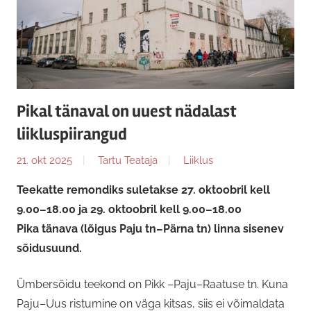
Pikal tänaval on uuest nädalast
liikluspiirangud
21. okt 2025
Tartu Teataja
Liiklus
Teekatte remondiks suletakse 27. oktoobril kell
9.00–18.00 ja 29. oktoobril kell 9.00–18.00
Pika tänava (lõigus Paju tn–Pärna tn) linna sisenev
sõidusuund.
Ümbersõidu teekond on Pikk –Paju–Raatuse tn. Kuna
Paju–Uus ristumine on väga kitsas, siis ei võimaldata