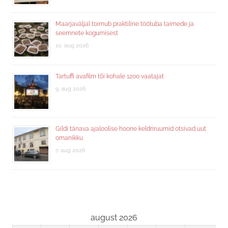
Maarjaväljal toimub praktiline töötuba taimede ja
seemnete kogumisest
10. aug 2026
Tartuffi avafilm tõi kohale 1200 vaatajat
9. aug 2026
Gildi tänava ajaloolise hoone keldriruumid otsivad uut
omanikku
7. aug 2026
august 2026