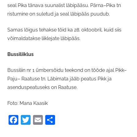
seal Pika tänava suunalist läbipääsu. Pärna–Pika tn
ristumine on suletud ja seal läbipääs puudub.
Samas lõigus tehakse töid ka 28. oktoobril, kuid siis
võimaldatakse liiklejate läbipääs.
Bussiliiklus
Bussiliin nr 1 ümbersõidu teekond on tööde ajal Pikk–
Paju– Raatuse tn. Läbimata jääb peatus Pikk ja
asenduspeatuseks on Raatuse.
Foto: Mana Kaasik
Facebook
Twitter
Email
Share