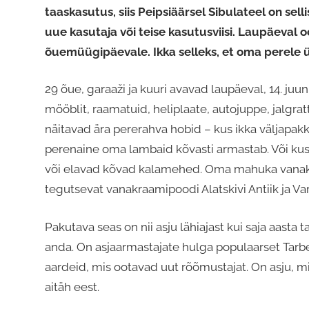
taaskasutus, siis Peipsiäärsel Sibulateel on sellis
uue kasutaja või teise kasutusviisi. Laupäeval 
õuemüügipäevale. Ikka selleks, et oma perele 
29 õue, garaaži ja kuuri avavad laupäeval, 14. juun
mööblit, raamatuid, heliplaate, autojuppe, jalgra
näitavad ära pererahva hobid – kus ikka väljapak
perenaine oma lambaid kõvasti armastab. Või kus 
või elavad kõvad kalamehed. Oma mahuka vanakra
tegutsevat vanakraamipoodi Alatskivi Antiik ja V
Pakutava seas on nii asju lähiajast kui saja aasta 
anda. On asjaarmastajate hulga populaarset Tarbek
aardeid, mis ootavad uut rõõmustajat. On asju, mi
aitäh eest.