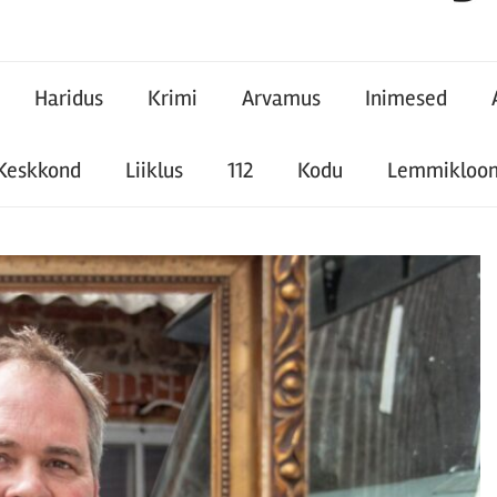
Haridus
Krimi
Arvamus
Inimesed
Keskkond
Liiklus
112
Kodu
Lemmikloo