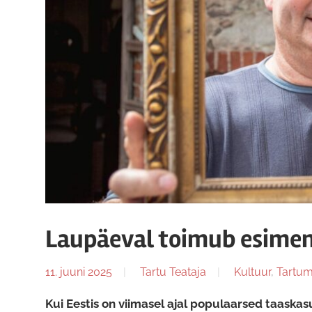
Laupäeval toimub esime
11. juuni 2025
Tartu Teataja
Kultuur
,
Tartu
Kui Eestis on viimasel ajal populaarsed taaska