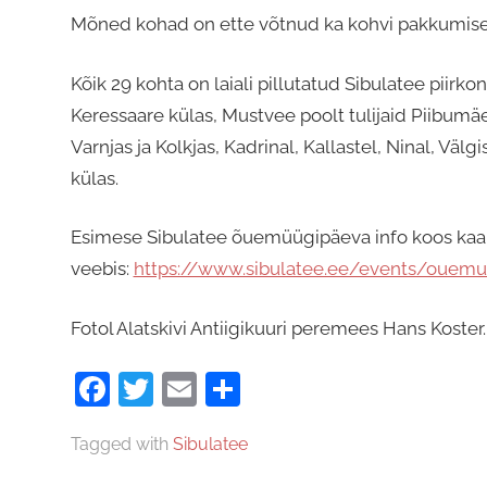
Mõned kohad on ette võtnud ka kohvi pakkumise ja 
Kõik 29 kohta on laiali pillutatud Sibulatee piirko
Keressaare külas, Mustvee poolt tulijaid Piibumäel 
Varnjas ja Kolkjas, Kadrinal, Kallastel, Ninal, Väl
külas.
Esimese Sibulatee õuemüügipäeva info koos kaar
veebis:
https://www.sibulatee.ee/events/ouem
Fotol Alatskivi Antiigikuuri peremees Hans Koster.
Facebook
Twitter
Email
Share
Tagged with
Sibulatee