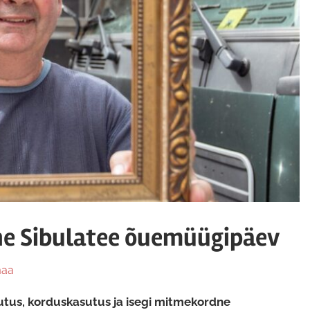
ne Sibulatee õuemüügipäev
maa
sutus, korduskasutus ja isegi mitmekordne