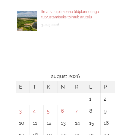
Ilmatsalu piirkonna üldplaneeringu
tutvustamiseks toimub arutelu
3. aug 2026
august 2026
E
T
K
N
R
L
P
1
2
3
4
5
6
7
8
9
10
11
12
13
14
15
16
17
18
19
20
21
22
23