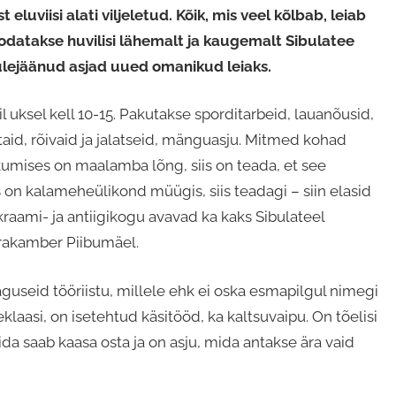
t eluviisi alati viljeletud. Kõik, mis veel kõlbab, leiab
oodatakse huvilisi lähemalt ja kaugemalt Sibulatee
ülejäänud asjad uued omanikud leiaks.
il uksel kell 10-15. Pakutakse sporditarbeid, lauanõusid,
ttaid, rõivaid ja jalatseid, mänguasju. Mitmed kohad
kumises on maalamba lõng, siis on teada, et see
on kalameheülikond müügis, siis teadagi – siin elasid
ami- ja antiigikogu avavad ka kaks Sibulateel
arakamber Piibumäel.
taguseid tööriistu, millele ehk ei oska esmapilgul nimegi
laasi, on isetehtud käsitööd, ka kaltsuvaipu. On tõelisi
da saab kaasa osta ja on asju, mida antakse ära vaid