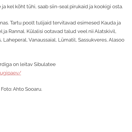
kel kõht tühi, saab siin-seal pirukaid ja kookigi osta.
nnas. Tartu poolt tulijaid tervitavad esimesed Kauda ja
ja Rannal. Külalisi ootavad talud veel nii Alatskivil,
gis, Laheperal, Vanaussaial, Lümatil, Sassukveres, Alasoo
diga on leitav Sibulatee
uugipaev/
 Foto: Ahto Sooaru.