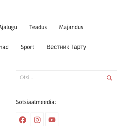
Ajalugu
Teadus
Majandus
mad
Sport
Вестник Тарту
Search
for:
Search
Sotsiaalmeedia:
Facebook
Instagram
Youtube