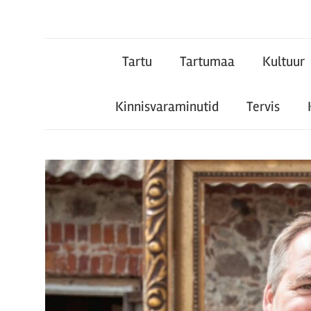
Tartu
Tartu
Tartumaa
Kultuur
Teataja
Kinnisvaraminutid
Tervis