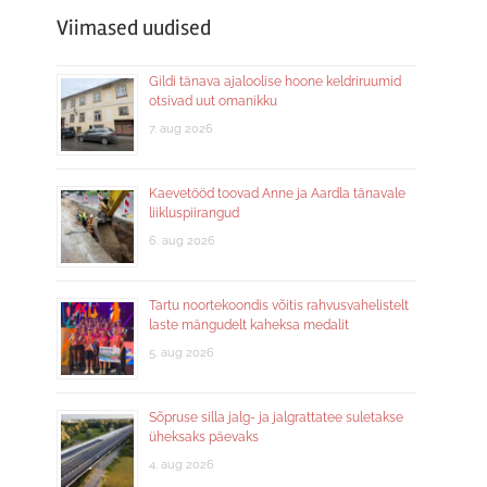
Viimased uudised
Gildi tänava ajaloolise hoone keldriruumid
otsivad uut omanikku
7. aug 2026
Kaevetööd toovad Anne ja Aardla tänavale
liikluspiirangud
6. aug 2026
Tartu noortekoondis võitis rahvusvahelistelt
laste mängudelt kaheksa medalit
5. aug 2026
Sõpruse silla jalg- ja jalgrattatee suletakse
üheksaks päevaks
4. aug 2026