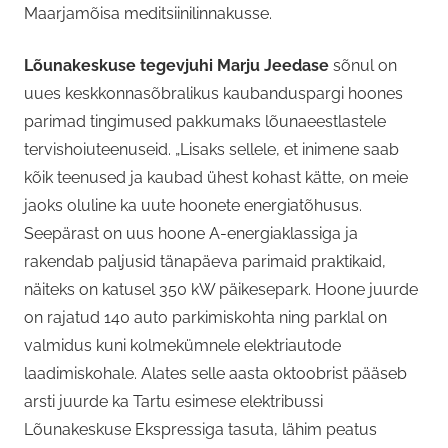
Maarjamõisa meditsiinilinnakusse.
Lõunakeskuse tegevjuhi Marju Jeedase
sõnul on
uues keskkonnasõbralikus kaubanduspargi hoones
parimad tingimused pakkumaks lõunaeestlastele
tervishoiuteenuseid. „Lisaks sellele, et inimene saab
kõik teenused ja kaubad ühest kohast kätte, on meie
jaoks oluline ka uute hoonete energiatõhusus.
Seepärast on uus hoone A-energiaklassiga ja
rakendab paljusid tänapäeva parimaid praktikaid,
näiteks on katusel 350 kW päikesepark. Hoone juurde
on rajatud 140 auto parkimiskohta ning parklal on
valmidus kuni kolmekümnele elektriautode
laadimiskohale. Alates selle aasta oktoobrist pääseb
arsti juurde ka Tartu esimese elektribussi
Lõunakeskuse Ekspressiga tasuta, lähim peatus