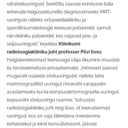
ultraheliuuringuid. Seetõttu saavad esindusse tulla
erinevate haigusseisundite diagnoosimiseks MRT-
uuringule näiteks ortopeediakliiniku ja
sporditraumatoloogia keskuse patsiendid, samuti
närvikliiniku patsiendid, kes vajavad pea- ja
seljauuringuid,“ kirjeldas
Kliinikumi
radioloogiakliiniku juht professor Pilvi Ilves
.
Haiglakeskkonnast teenusega välja liikumine muudab
ka terviseennetuse privaatsemaks. „Inimesed saavad
mugavalt osaleda sõeluuringutel, näiteks teha
mammograafilist uuringut rinnavähi varajaseks
avastamiseks kui ka kompuutertomograafia uuringut
kopsuvähi sõeluuringu raames,“ tutvustas
radioloogiakliiniku juht ning lisas, et keerulisemad
uuringud, kus on vaja täiendava meeskonna
kohalolekut ja kiiret konsultatsiooni, jäävad