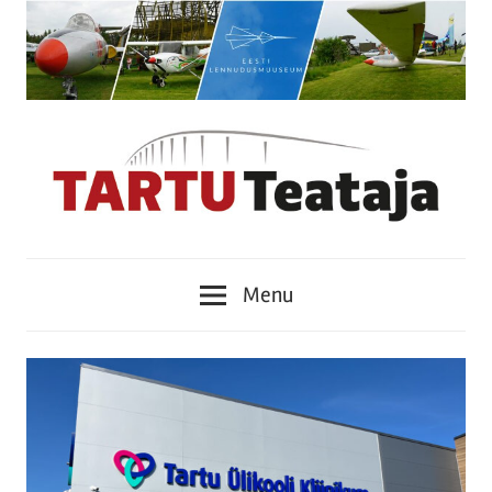
Skip
to
content
Tartu
Menu
Teataja