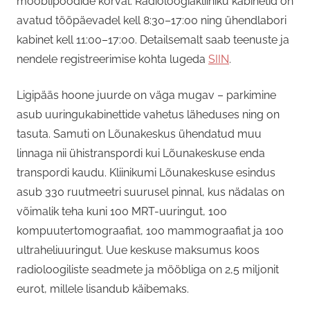
mööblipoodide kõrval. Radioloogiakliiniku kabinetid on
avatud tööpäevadel kell 8:30–17:00 ning ühendlabori
kabinet kell 11:00–17:00. Detailsemalt saab teenuste ja
nendele registreerimise kohta lugeda
SIIN
.
Ligipääs hoone juurde on väga mugav – parkimine
asub uuringukabinettide vahetus läheduses ning on
tasuta. Samuti on Lõunakeskus ühendatud muu
linnaga nii ühistranspordi kui Lõunakeskuse enda
transpordi kaudu. Kliinikumi Lõunakeskuse esindus
asub 330 ruutmeetri suurusel pinnal, kus nädalas on
võimalik teha kuni 100 MRT-uuringut, 100
kompuutertomograafiat, 100 mammograafiat ja 100
ultraheliuuringut. Uue keskuse maksumus koos
radioloogiliste seadmete ja mööbliga on 2,5 miljonit
eurot, millele lisandub käibemaks.