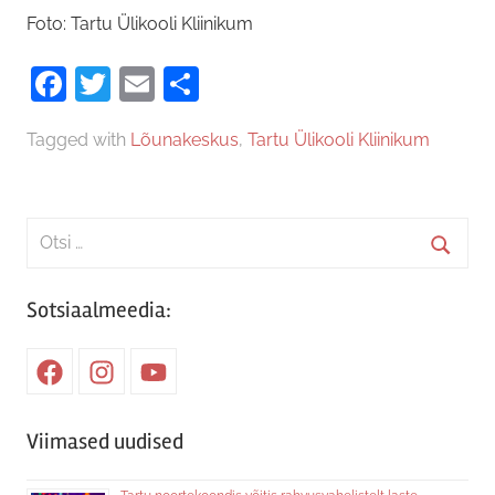
Foto: Tartu Ülikooli Kliinikum
Facebook
Twitter
Email
Share
Tagged with
Lõunakeskus
,
Tartu Ülikooli Kliinikum
Search
for:
Searc
Sotsiaalmeedia:
Facebook
Instagram
Youtube
Viimased uudised