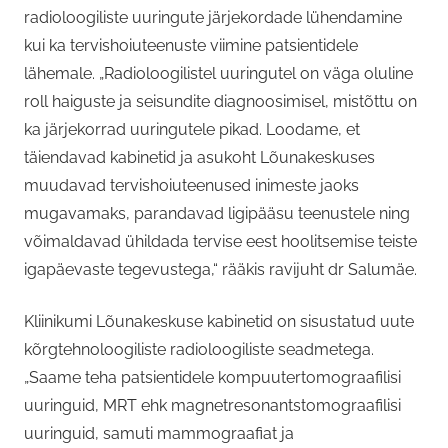
radioloogiliste uuringute järjekordade lühendamine
kui ka tervishoiuteenuste viimine patsientidele
lähemale. „Radioloogilistel uuringutel on väga oluline
roll haiguste ja seisundite diagnoosimisel, mistõttu on
ka järjekorrad uuringutele pikad. Loodame, et
täiendavad kabinetid ja asukoht Lõunakeskuses
muudavad tervishoiuteenused inimeste jaoks
mugavamaks, parandavad ligipääsu teenustele ning
võimaldavad ühildada tervise eest hoolitsemise teiste
igapäevaste tegevustega,“ rääkis ravijuht dr Salumäe.
Kliinikumi Lõunakeskuse kabinetid on sisustatud uute
kõrgtehnoloogiliste radioloogiliste seadmetega.
„Saame teha patsientidele kompuutertomograafilisi
uuringuid, MRT ehk magnetresonantstomograafilisi
uuringuid, samuti mammograafiat ja