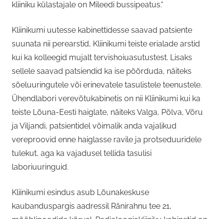
kliiniku külastajale on Mileedi bussipeatus.“
Kliinikumi uutesse kabinettidesse saavad patsiente
suunata nii perearstid, Kliinikumi teiste erialade arstid
kui ka kolleegid mujalt tervishoiuasutustest. Lisaks
sellele saavad patsiendid ka ise pöörduda, näiteks
sõeluuringutele või erinevatele tasulistele teenustele.
Ühendlabori verevõtukabinetis on nii Kliinikumi kui ka
teiste Lõuna-Eesti haiglate, näiteks Valga, Põlva, Võru
ja Viljandi, patsientidel võimalik anda vajalikud
vereproovid enne haiglasse ravile ja protseduuridele
tulekut, aga ka vajadusel tellida tasulisi
laboriuuringuid.
Kliinikumi esindus asub Lõunakeskuse
kaubanduspargis aadressil Ränirahnu tee 21,