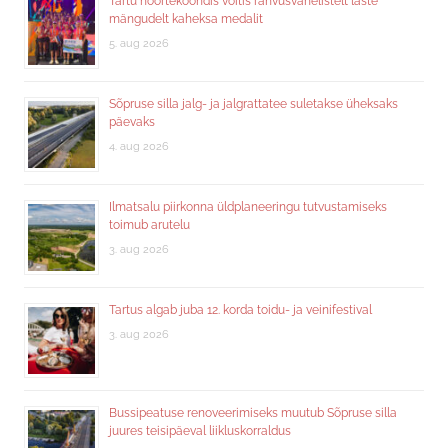
Tartu noortekoondis võitis rahvusvahelistelt laste
mängudelt kaheksa medalit
5. aug 2026
Sõpruse silla jalg- ja jalgrattatee suletakse üheksaks
päevaks
4. aug 2026
Ilmatsalu piirkonna üldplaneeringu tutvustamiseks
toimub arutelu
3. aug 2026
Tartus algab juba 12. korda toidu- ja veinifestival
3. aug 2026
Bussipeatuse renoveerimiseks muutub Sõpruse silla
juures teisipäeval liikluskorraldus