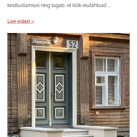
kindlustamisel ning tagab, et kõik elutähtsad …
Loe edasi