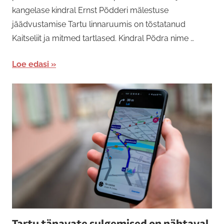
kangelase kindral Ernst Põdderi mälestuse
jäädvustamise Tartu linnaruumis on tõstatanud
Kaitseliit ja mitmed tartlased. Kindral Põdra nime …
Loe edasi