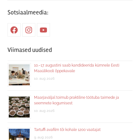
Searc
Sotsiaalmeedia:
Facebook
Instagram
Youtube
Viimased uudised
10.–17. augustini saab kandideerida kümnele Eesti
Maaülikooli õppekavale
10. aug 2026
Maarjaväljal toimub praktiline töötuba taimede ja
seemnete kogumisest
10. aug 2026
Tartuffi avafilm tõi kohale 1200 vaatajat
9. aug 2026