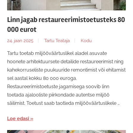
Linn jagab restaureerimistoetusteks 80
000 eurot
24. jaan 2025
Tartu Teataja
Kodu
Tartu toetab miljööväärtuslikel aladel asuvate
hoonete arhitektuursete detailide restaureerimist ning
kahekorruseliste puukuuride remontimist või ehitamist
sel aastal kokku 80 000 euroga.
Restaureerimistoetuste jagamisega soovib linn
toetada ajalooliste piirkondade autentse miljöö
säilimist. Toetust saab taotleda miljööväärtuslikele …
Loe edasi