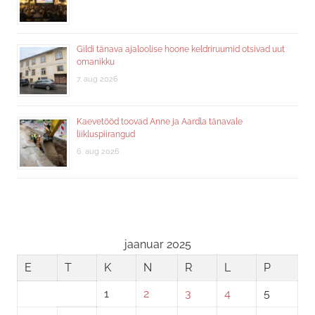
Gildi tänava ajaloolise hoone keldriruumid otsivad uut
omanikku
7. aug 2026
Kaevetööd toovad Anne ja Aardla tänavale
liikluspiirangud
6. aug 2026
jaanuar 2025
E
T
K
N
R
L
P
1
2
3
4
5