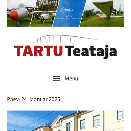
Skip
to
content
Tartu
Menu
Teataja
Päev:
24. jaanuar 2025