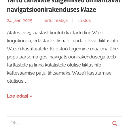
Tartu tänavate sulgemised on nähtaval
navigatsioonirakenduses Waze
24. jaan 2025
Tartu Teataja
Liiklus
Alates 2025. aastast kuulub ka Tartu linn Waze`i
kogukonda, edastades linnale teada olevat liiklusinfot
Waze`i kasutajatele. Koostöö tegemine maailma ühe
populaarsema gps-navigatsioonirakendusega teeb
tartlastele ja linna külalistele olulise liiklusinfo
kättesaamise palju lihtsamaks. Waze`i kasutamise
olulisus …
Loe edasi
Search
for: