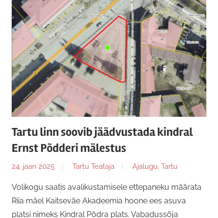
Tartu linn soovib jäädvustada kindral
Ernst Põdderi mälestus
24. jaan 2025
Tartu Teataja
Ajalugu
,
Tartu
Volikogu saatis avalikustamisele ettepaneku määrata
Riia mäel Kaitseväe Akadeemia hoone ees asuva
platsi nimeks Kindral Põdra plats. Vabadussõja