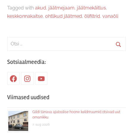
Tagged with
akud
,
jäätmejaam
,
jäätmekäitlus
,
keskkonnakaitse
,
ohtlikud jäätmed
,
õlifiltrid
,
vanaõli
Search
for:
Searc
Sotsiaalmeedia:
Facebook
Instagram
Youtube
Viimased uudised
Gildi tänava ajaloolise hoone keldriruumid otsivad uut
omanikku
7. aug 2026