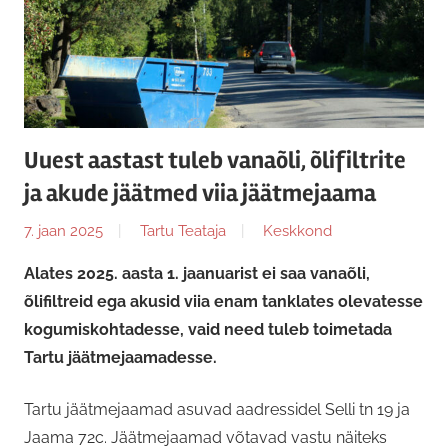
Uuest aastast tuleb vanaõli, õlifiltrite
ja akude jäätmed viia jäätmejaama
7. jaan 2025
Tartu Teataja
Keskkond
Alates 2025. aasta 1. jaanuarist ei saa vanaõli,
õlifiltreid ega akusid viia enam tanklates olevatesse
kogumiskohtadesse, vaid need tuleb toimetada
Tartu jäätmejaamadesse.
Tartu jäätmejaamad asuvad aadressidel Selli tn 19 ja
Jaama 72c. Jäätmejaamad võtavad vastu näiteks