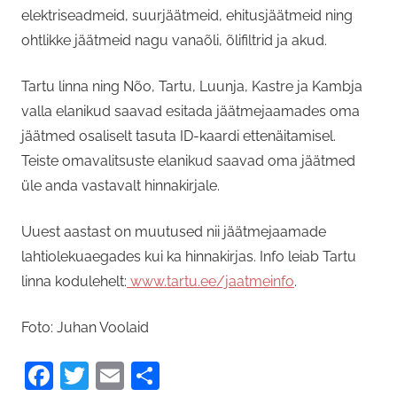
elektriseadmeid, suurjäätmeid, ehitusjäätmeid ning
ohtlikke jäätmeid nagu vanaõli, õlifiltrid ja akud.
Tartu linna ning Nõo, Tartu, Luunja, Kastre ja Kambja
valla elanikud saavad esitada jäätmejaamades oma
jäätmed osaliselt tasuta ID-kaardi ettenäitamisel.
Teiste omavalitsuste elanikud saavad oma jäätmed
üle anda vastavalt hinnakirjale.
Uuest aastast on muutused nii jäätmejaamade
lahtiolekuaegades kui ka hinnakirjas. Info leiab Tartu
linna kodulehelt:
www.tartu.ee/jaatmeinfo
.
Foto: Juhan Voolaid
Facebook
Twitter
Email
Share