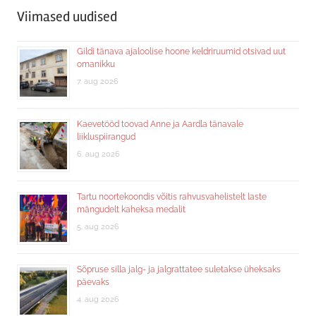
Viimased uudised
Gildi tänava ajaloolise hoone keldriruumid otsivad uut
omanikku
7. aug 2026
Kaevetööd toovad Anne ja Aardla tänavale
liikluspiirangud
6. aug 2026
Tartu noortekoondis võitis rahvusvahelistelt laste
mängudelt kaheksa medalit
5. aug 2026
Sõpruse silla jalg- ja jalgrattatee suletakse üheksaks
päevaks
4. aug 2026