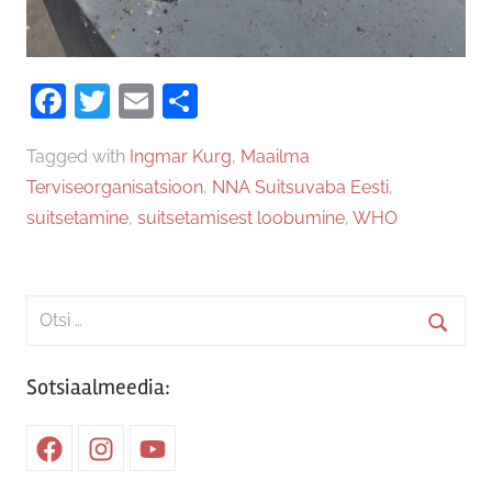
Facebook
Twitter
Email
Share
Tagged with
Ingmar Kurg
,
Maailma
Terviseorganisatsioon
,
NNA Suitsuvaba Eesti
,
suitsetamine
,
suitsetamisest loobumine
,
WHO
Search
for:
Searc
Sotsiaalmeedia:
Facebook
Instagram
Youtube