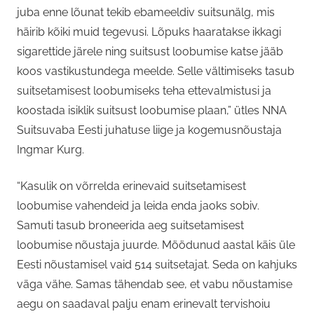
juba enne lõunat tekib ebameeldiv suitsunälg, mis
häirib kõiki muid tegevusi. Lõpuks haaratakse ikkagi
sigarettide järele ning suitsust loobumise katse jääb
koos vastikustundega meelde. Selle vältimiseks tasub
suitsetamisest loobumiseks teha ettevalmistusi ja
koostada isiklik suitsust loobumise plaan,” ütles NNA
Suitsuvaba Eesti juhatuse liige ja kogemusnõustaja
Ingmar Kurg.
“Kasulik on võrrelda erinevaid suitsetamisest
loobumise vahendeid ja leida enda jaoks sobiv.
Samuti tasub broneerida aeg suitsetamisest
loobumise nõustaja juurde. Möödunud aastal käis üle
Eesti nõustamisel vaid 514 suitsetajat. Seda on kahjuks
väga vähe. Samas tähendab see, et vabu nõustamise
aegu on saadaval palju enam erinevalt tervishoiu