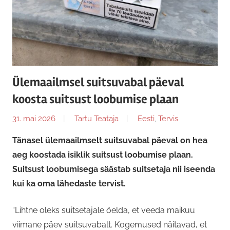
Ülemaailmsel suitsuvabal päeval
koosta suitsust loobumise plaan
31. mai 2026
Tartu Teataja
Eesti
,
Tervis
Tänasel ülemaailmselt suitsuvabal päeval on hea
aeg koostada isiklik suitsust loobumise plaan.
Suitsust loobumisega säästab suitsetaja nii iseenda
kui ka oma lähedaste tervist.
“Lihtne oleks suitsetajale öelda, et veeda maikuu
viimane päev suitsuvabalt. Kogemused näitavad, et