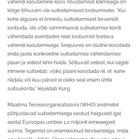
vahendi kasutamine koos nõustamisel käimisega on
kõige tõhusam viis suitsetamisest loobumiseks. “Kui
kohe alguses ei õnnestu suitsetamisest tervenisti
loobuda, siis võib sammhaaval suitsetamise kordi
vähendada asendades neid loobumist toetava
vahendi kasutamisega. Seejuures on oluline koostada
enda jaoks konkreetne suitsetamise vähendamise
plaan ja sellest kinni hoida. Sõltuvalt sellest, kui sageli
inimene suitsetab, võiks plaani koostada nii, et kahe
nädala või kuu pärast ei oleks seal enam ühtki
suitsukorda,” kirjeldab Kurg.
Maailma Terviseorganisatsiooni (WHO) andmetel
põhjustavad suitsetamisega seotud haigused igal
aastal Euroopas umbes 1,2 miljonit enneaegset
surma. Tegemist on enamlevinud terviseriskiga, mida