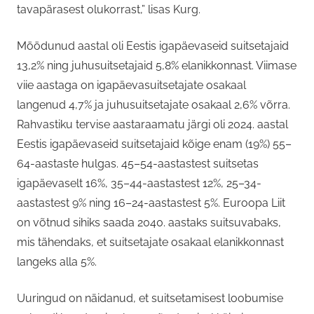
tavapärasest olukorrast,” lisas Kurg.
Möödunud aastal oli Eestis igapäevaseid suitsetajaid
13,2% ning juhusuitsetajaid 5,8% elanikkonnast. Viimase
viie aastaga on igapäevasuitsetajate osakaal
langenud 4,7% ja juhusuitsetajate osakaal 2,6% võrra.
Rahvastiku tervise aastaraamatu järgi oli 2024. aastal
Eestis igapäevaseid suitsetajaid kõige enam (19%) 55–
64-aastaste hulgas. 45–54-aastastest suitsetas
igapäevaselt 16%, 35–44-aastastest 12%, 25–34-
aastastest 9% ning 16–24-aastastest 5%. Euroopa Liit
on võtnud sihiks saada 2040. aastaks suitsuvabaks,
mis tähendaks, et suitsetajate osakaal elanikkonnast
langeks alla 5%.
Uuringud on näidanud, et suitsetamisest loobumise