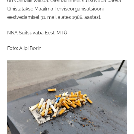
on võimalik vältida. Ülemaailmset suitsuvaba päeva
tähistatakse Maailma Terviseorganisatsiooni
eestvedamisel 31. mail alates 1988. aastast.
NNA Suitsuvaba Eesti MTÜ
Foto: Alipi Borin