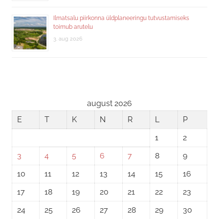
Ilmatsalu piirkonna üldplaneeringu tutvustamiseks
toimub arutelu
3. aug 2026
august 2026
E
T
K
N
R
L
P
1
2
3
4
5
6
7
8
9
10
11
12
13
14
15
16
17
18
19
20
21
22
23
24
25
26
27
28
29
30