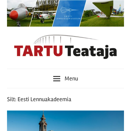
Skip
to
content
Tartu
Menu
Teataja
Silt:
Eesti Lennuakadeemia