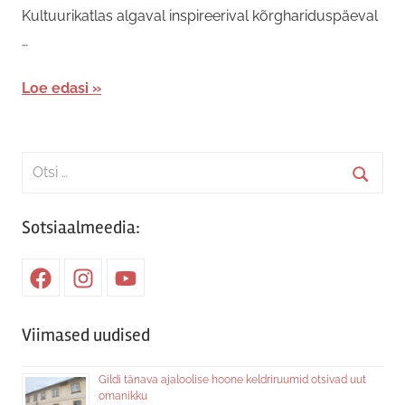
Kultuurikatlas algaval inspireerival kõrghariduspäeval
…
Loe edasi
Search
for:
Searc
Sotsiaalmeedia:
Facebook
Instagram
Youtube
Viimased uudised
Gildi tänava ajaloolise hoone keldriruumid otsivad uut
omanikku