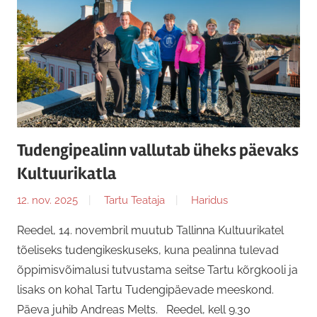
Tudengipealinn vallutab üheks päevaks
Kultuurikatla
12. nov. 2025
Tartu Teataja
Haridus
Reedel, 14. novembril muutub Tallinna Kultuurikatel
tõeliseks tudengikeskuseks, kuna pealinna tulevad
õppimisvõimalusi tutvustama seitse Tartu kõrgkooli ja
lisaks on kohal Tartu Tudengipäevade meeskond.
Päeva juhib Andreas Melts. Reedel, kell 9.30