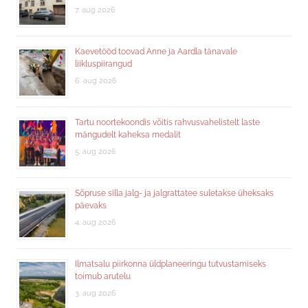
7. aug 2026
Kaevetööd toovad Anne ja Aardla tänavale
liikluspiirangud
6. aug 2026
Tartu noortekoondis võitis rahvusvahelistelt laste
mängudelt kaheksa medalit
5. aug 2026
Sõpruse silla jalg- ja jalgrattatee suletakse üheksaks
päevaks
4. aug 2026
Ilmatsalu piirkonna üldplaneeringu tutvustamiseks
toimub arutelu
3. aug 2026