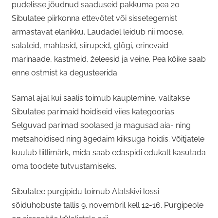
pudelisse jõudnud saaduseid pakkuma pea 20
Sibulatee piirkonna ettevõtet või sissetegemist
armastavat elanikku. Laudadel leidub nii moose,
salateid, mahlasid, siirupeid, glögi, erinevaid
marinaade, kastmeid, želeesid ja veine. Pea kõike saab
enne ostmist ka degusteerida.
Samal ajal kui saalis toimub kauplemine, valitakse
Sibulatee parimaid hoidiseid viies kategoorias.
Selguvad parimad soolased ja magusad aia- ning
metsahoidised ning ägedaim kiiksuga hoidis. Võitjatele
kuulub tiitlimärk, mida saab edaspidi edukalt kasutada
oma toodete tutvustamiseks.
Sibulatee purgipidu toimub Alatskivi lossi
sõiduhobuste tallis 9. novembril kell 12-16. Purgipeole