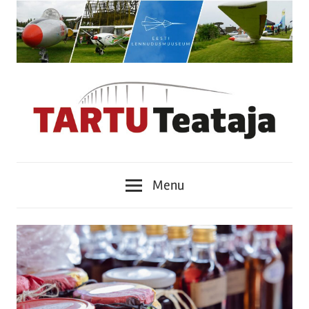
Skip
to
content
Tartu
Menu
Teataja