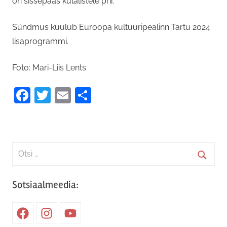
on sissepääs külalistele prii.
Sündmus kuulub Euroopa kultuuripealinn Tartu 2024
lisaprogrammi.
Foto: Mari-Liis Lents
Facebook
Twitter
Email
Share
Search
for:
Searc
Sotsiaalmeedia:
Facebook
Instagram
Youtube