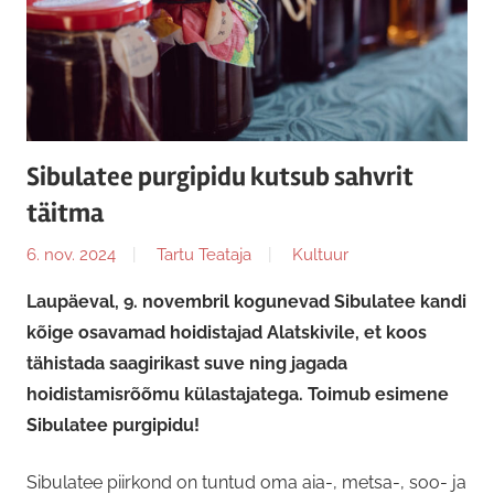
Sibulatee purgipidu kutsub sahvrit
täitma
6. nov. 2024
Tartu Teataja
Kultuur
Laupäeval, 9. novembril kogunevad Sibulatee kandi
kõige osavamad hoidistajad Alatskivile, et koos
tähistada saagirikast suve ning jagada
hoidistamisrõõmu külastajatega. Toimub esimene
Sibulatee purgipidu!
Sibulatee piirkond on tuntud oma aia-, metsa-, soo- ja