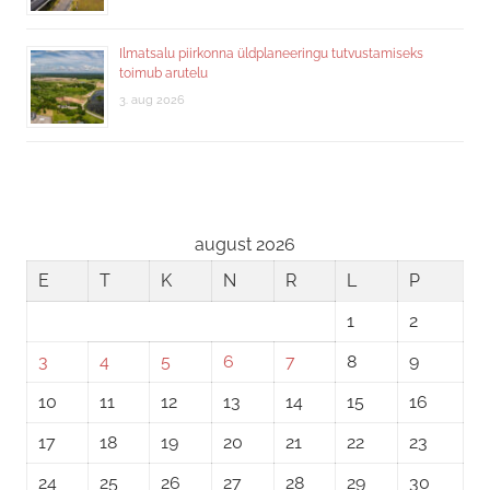
Ilmatsalu piirkonna üldplaneeringu tutvustamiseks
toimub arutelu
3. aug 2026
august 2026
E
T
K
N
R
L
P
1
2
3
4
5
6
7
8
9
10
11
12
13
14
15
16
17
18
19
20
21
22
23
24
25
26
27
28
29
30