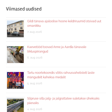
Viimased uudised
Gildi tänava ajaloolise hoone keldriruumid otsivad uut
omanikku
7. aug 2026
Kaevetööd toovad Anne ja Aardla tänavale
liikluspiirangud
6. aug 2026
Tartu noortekoondis võitis rahvusvahelistelt laste
mängudelt kaheksa medalit
5. aug 2026
Sõpruse silla jalg- ja jalgrattatee suletakse üheksaks
päevaks
4. aug 2026