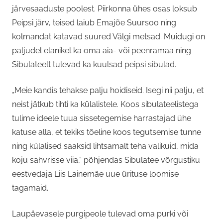
järvesaaduste poolest. Piirkonna ühes osas loksub
Peipsi järv, teised laiub Emajõe Suursoo ning
kolmandat katavad suured Välgi metsad. Muidugi on
paljudel elanikel ka oma aia- või peenramaa ning
Sibulateelt tulevad ka kuulsad peipsi sibulad.
„Meie kandis tehakse palju hoidiseid. Isegi nii palju, et
neist jätkub tihti ka külalistele. Koos sibulateelistega
tulime ideele tuua sissetegemise harrastajad ühe
katuse alla, et tekiks tõeline koos tegutsemise tunne
ning külalised saaksid lihtsamalt teha valikuid, mida
koju sahvrisse viia,“ põhjendas Sibulatee võrgustiku
eestvedaja Liis Lainemäe uue ürituse loomise
tagamaid.
Laupäevasele purgipeole tulevad oma purki või