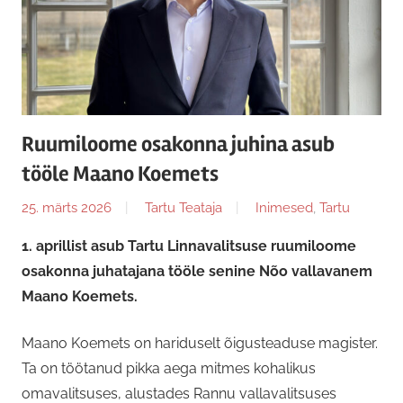
Ruumiloome osakonna juhina asub
tööle Maano Koemets
25. märts 2026
Tartu Teataja
Inimesed
,
Tartu
1. aprillist asub Tartu Linnavalitsuse ruumiloome
osakonna juhatajana tööle senine Nõo vallavanem
Maano Koemets.
Maano Koemets on hariduselt õigusteaduse magister.
Ta on töötanud pikka aega mitmes kohalikus
omavalitsuses, alustades Rannu vallavalitsuses