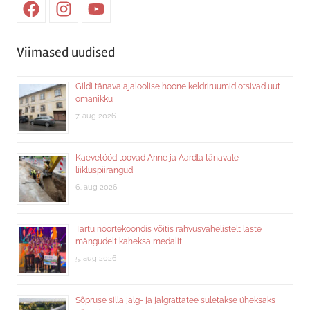
Facebook
Instagram
Youtube
Viimased uudised
Gildi tänava ajaloolise hoone keldriruumid otsivad uut
omanikku
7. aug 2026
Kaevetööd toovad Anne ja Aardla tänavale
liikluspiirangud
6. aug 2026
Tartu noortekoondis võitis rahvusvahelistelt laste
mängudelt kaheksa medalit
5. aug 2026
Sõpruse silla jalg- ja jalgrattatee suletakse üheksaks