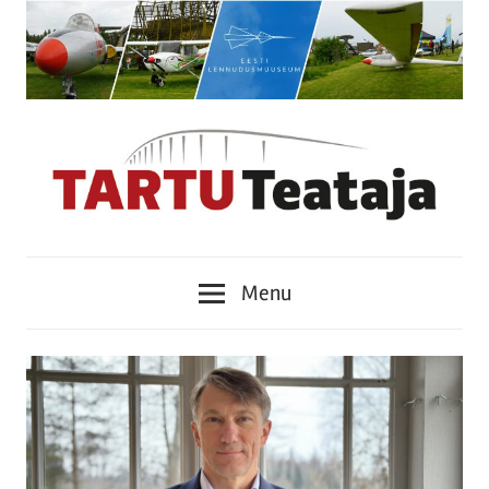
Skip
to
content
Tartu
Menu
Teataja