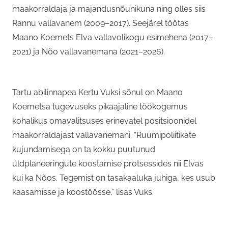
maakorraldaja ja majandusnõunikuna ning olles siis
Rannu vallavanem (2009–2017). Seejärel töötas
Maano Koemets Elva vallavolikogu esimehena (2017–
2021) ja Nõo vallavanemana (2021–2026).
Tartu abilinnapea Kertu Vuksi sõnul on Maano
Koemetsa tugevuseks pikaajaline töökogemus
kohalikus omavalitsuses erinevatel positsioonidel
maakorraldajast vallavanemani. “Ruumipoliitikate
kujundamisega on ta kokku puutunud
üldplaneeringute koostamise protsessides nii Elvas
kui ka Nõos. Tegemist on tasakaaluka juhiga, kes usub
kaasamisse ja koostöösse,” lisas Vuks.