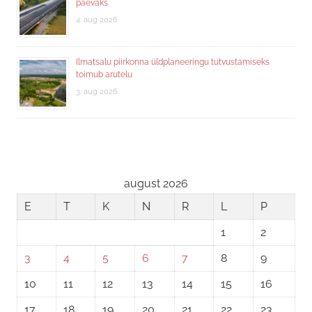
päevaks
4. aug 2026
Ilmatsalu piirkonna üldplaneeringu tutvustamiseks
toimub arutelu
3. aug 2026
august 2026
E
T
K
N
R
L
P
1
2
3
4
5
6
7
8
9
10
11
12
13
14
15
16
17
18
19
20
21
22
23