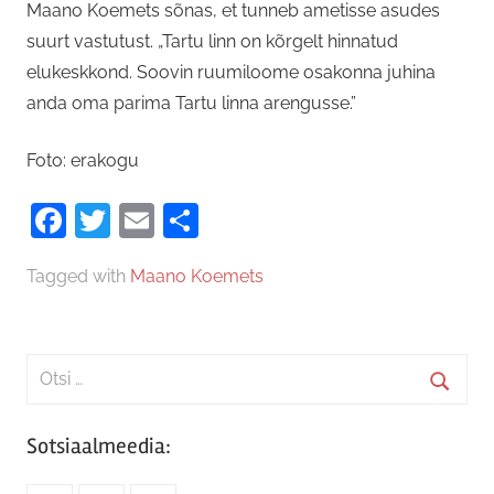
Maano Koemets sõnas, et tunneb ametisse asudes
suurt vastutust. „Tartu linn on kõrgelt hinnatud
elukeskkond. Soovin ruumiloome osakonna juhina
anda oma parima Tartu linna arengusse.”
Foto: erakogu
Facebook
Twitter
Email
Share
Tagged with
Maano Koemets
Search
for:
Searc
Sotsiaalmeedia: