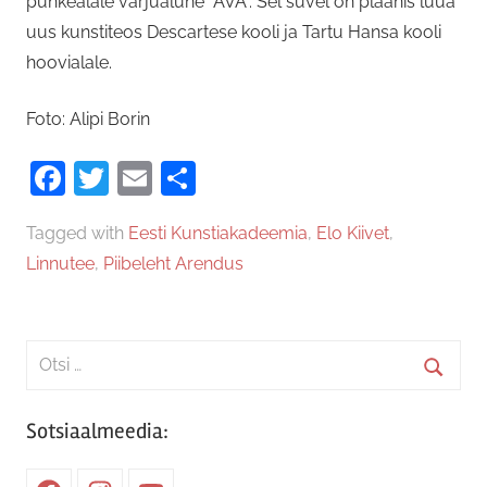
puhkealale varjualune “AVA”. Sel suvel on plaanis luua
uus kunstiteos Descartese kooli ja Tartu Hansa kooli
hoovialale.
Foto: Alipi Borin
Facebook
Twitter
Email
Share
Tagged with
Eesti Kunstiakadeemia
,
Elo Kiivet
,
Linnutee
,
Piibeleht Arendus
Search
for:
Searc
Sotsiaalmeedia: