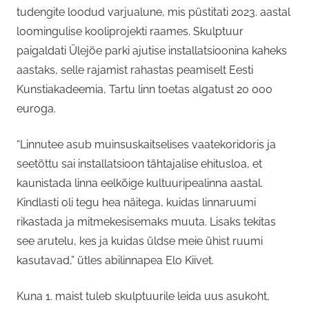
tudengite loodud varjualune, mis püstitati 2023. aastal
loomingulise kooliprojekti raames. Skulptuur
paigaldati Ülejõe parki ajutise installatsioonina kaheks
aastaks, selle rajamist rahastas peamiselt Eesti
Kunstiakadeemia, Tartu linn toetas algatust 20 000
euroga.
“Linnutee asub muinsuskaitselises vaatekoridoris ja
seetõttu sai installatsioon tähtajalise ehitusloa, et
kaunistada linna eelkõige kultuuripealinna aastal.
Kindlasti oli tegu hea näitega, kuidas linnaruumi
rikastada ja mitmekesisemaks muuta. Lisaks tekitas
see arutelu, kes ja kuidas üldse meie ühist ruumi
kasutavad,” ütles abilinnapea Elo Kiivet.
Kuna 1. maist tuleb skulptuurile leida uus asukoht,