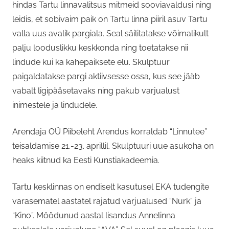
hindas Tartu linnavalitsus mitmeid sooviavaldusi ning
leidis, et sobivaim paik on Tartu linna piiril asuv Tartu
valla uus avalik pargiala. Seal säilitatakse võimalikult
palju looduslikku keskkonda ning toetatakse nii
lindude kui ka kahepaiksete elu. Skulptuur
paigaldatakse pargi aktiivsesse ossa, kus see jääb
vabalt ligipääsetavaks ning pakub varjualust
inimestele ja lindudele.
Arendaja OÜ Piibeleht Arendus korraldab “Linnutee”
teisaldamise 21.-23. aprillil. Skulptuuri uue asukoha on
heaks kiitnud ka Eesti Kunstiakadeemia.
Tartu kesklinnas on endiselt kasutusel EKA tudengite
varasematel aastatel rajatud varjualused “Nurk” ja
“Kino”. Möödunud aastal lisandus Annelinna