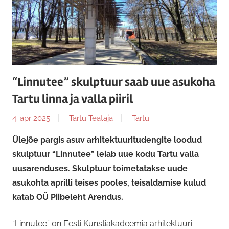
“Linnutee” skulptuur saab uue asukoha
Tartu linna ja valla piiril
4. apr 2025
Tartu Teataja
Tartu
Ülejõe pargis asuv arhitektuuritudengite loodud
skulptuur “Linnutee” leiab uue kodu Tartu valla
uusarenduses. Skulptuur toimetatakse uude
asukohta aprilli teises pooles, teisaldamise kulud
katab OÜ Piibeleht Arendus.
“Linnutee” on Eesti Kunstiakadeemia arhitektuuri