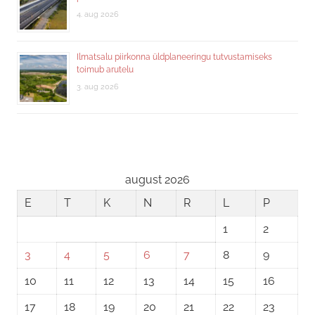
4. aug 2026
Ilmatsalu piirkonna üldplaneeringu tutvustamiseks
toimub arutelu
3. aug 2026
august 2026
E
T
K
N
R
L
P
1
2
3
4
5
6
7
8
9
10
11
12
13
14
15
16
17
18
19
20
21
22
23