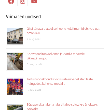
Facebook
Instagram
Youtube
Viimased uudised
Gildi tänava ajaloolise hoone keldriruumid otsivad uut
omanikku
7. aug 2026
Kaevetööd toovad Anne ja Aardla tänavale
liikluspiirangud
6. aug 2026
Tartu noortekoondis võitis rahvusvahelistelt laste
mängudelt kaheksa medalit
5. aug 2026
Sõpruse silla jalg- ja jalgrattatee suletakse üheksaks
päevaks