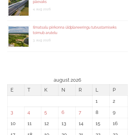
päevaks
4. aug 2026
Ilmatsalu piirkonna üldplaneeringu tutvustamiseks
toimub arutelu
3. aug 2026
august 2026
E
T
K
N
R
L
P
1
2
3
4
5
6
7
8
9
10
11
12
13
14
15
16
17
18
19
20
21
22
23