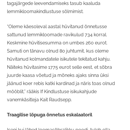
tagajärgede leevendamiseks tasub kaaluda
lemmikloomakindlustuse sõlmimist.
“Oleme käesoleval aastal hüvitanud õnnetusse
sattunud lemmikloomade ravikulud 734 korral.
Keskmine hüvitisesumma on umbes 260 eurot.
Samuti on tänavu olnud 80 juhtumit, kus oleme
hüvitanud kolmandatele isikutele tekitatud kahju.
Näiteks hüvitasime 1775 eurot selle eest, et sõbra
juurde kaasa võetud ja mõneks ajaks sinna üksi
jäänud koer rebis katki kardinad ja näris toas olnud
mööblit,” rääkis If Kindlustuse isikukahjude
vanemkäsitleja Kait Raudsepp.
Traagilise lõpuga õnnetus eskalaatoril
Isegi kui lähed loomasõbralikku poodi, tuleb olla