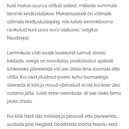
kuid makse suurus sõltub sellest, millisele summale
lemmik kindlustatakse. Maksimaalselt on võimalik
sõlmida kindlustusleping, mis katab lemmiklooma
ravikulud kuni 1000 euro ulatuses,“ selgitas
Raudsepp.
Lemmikule võib avalik keskkond samuti stressi
tekitada, seega on soovitatav poekülastus ajaliselt
lühikeseks planeerida või see üldse ilma loomata ette
võtta. Kui oled jõudnud poeni, kuhu loomadega
siseneda ei tohi ja muud võimalust ei ole kui koer üksi
ootama jätta, tuleb enne veenduda, et see oleks tema
jaoks ohutu.
Kui kõik hästi läbi mõelda ja piisavalt ette planeerida,
austada poe reegleid, hoolitseda looma heaolu eest