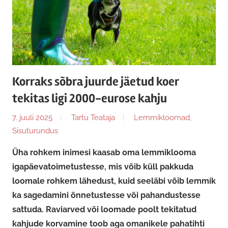
Korraks sõbra juurde jäetud koer
tekitas ligi 2000-eurose kahju
7. juuli 2025
Tartu Teataja
Lemmikloomad
,
Sisuturundus
Üha rohkem inimesi kaasab oma lemmiklooma
igapäevatoimetustesse, mis võib küll pakkuda
loomale rohkem lähedust, kuid seeläbi võib lemmik
ka sagedamini õnnetustesse või pahandustesse
sattuda. Raviarved või loomade poolt tekitatud
kahjude korvamine toob aga omanikele pahatihti