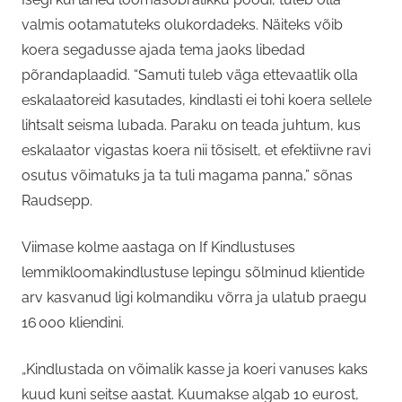
valmis ootamatuteks olukordadeks. Näiteks võib
koera segadusse ajada tema jaoks libedad
põrandaplaadid. “Samuti tuleb väga ettevaatlik olla
eskalaatoreid kasutades, kindlasti ei tohi koera sellele
lihtsalt seisma lubada. Paraku on teada juhtum, kus
eskalaator vigastas koera nii tõsiselt, et efektiivne ravi
osutus võimatuks ja ta tuli magama panna,” sõnas
Raudsepp.
Viimase kolme aastaga on If Kindlustuses
lemmikloomakindlustuse lepingu sõlminud klientide
arv kasvanud ligi kolmandiku võrra ja ulatub praegu
16 000 kliendini.
„Kindlustada on võimalik kasse ja koeri vanuses kaks
kuud kuni seitse aastat. Kuumakse algab 10 eurost,