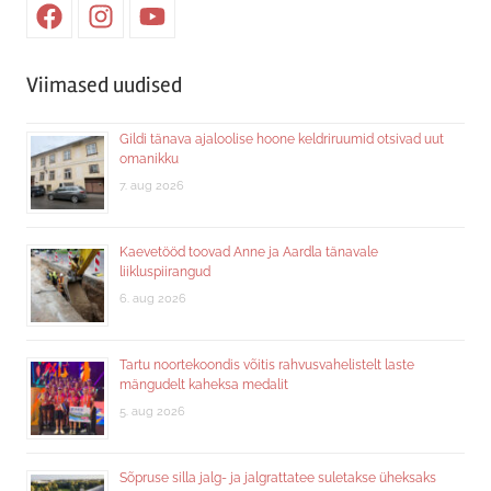
Facebook
Instagram
Youtube
Viimased uudised
Gildi tänava ajaloolise hoone keldriruumid otsivad uut
omanikku
7. aug 2026
Kaevetööd toovad Anne ja Aardla tänavale
liikluspiirangud
6. aug 2026
Tartu noortekoondis võitis rahvusvahelistelt laste
mängudelt kaheksa medalit
5. aug 2026
Sõpruse silla jalg- ja jalgrattatee suletakse üheksaks