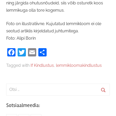
ning järgida ohutusnõudeid, siis võib osturetk koos
lemmikuga olla tore kogemus.
Foto on illustratiivne. Kujutatud lemmikloom ei ole
seotud artiklis kirjeldatud juhtumitega.
Foto: Alipi Borin
Facebook
Twitter
Email
Share
Tagged with
If Kindlustus
,
lemmikloomakindlustus
Search
for:
Searc
Sotsiaalmeedia: