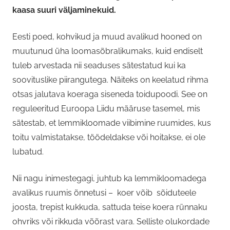
kaasa suuri väljaminekuid.
Eesti poed, kohvikud ja muud avalikud hooned on
muutunud üha loomasõbralikumaks, kuid endiselt
tuleb arvestada nii seaduses sätestatud kui ka
soovituslike piirangutega. Näiteks on keelatud rihma
otsas jalutava koeraga siseneda toidupoodi. See on
reguleeritud Euroopa Liidu määruse tasemel, mis
sätestab, et lemmikloomade viibimine ruumides, kus
toitu valmistatakse, töödeldakse või hoitakse, ei ole
lubatud.
Nii nagu inimestegagi, juhtub ka lemmikloomadega
avalikus ruumis õnnetusi – koer võib sõiduteele
joosta, trepist kukkuda, sattuda teise koera rünnaku
ohvriks või rikkuda võõrast vara. Selliste olukordade