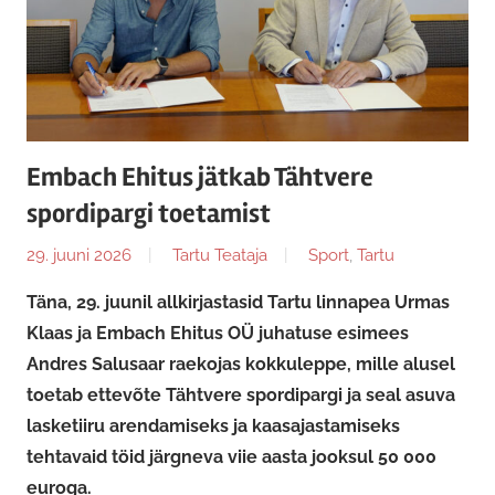
Embach Ehitus jätkab Tähtvere
spordipargi toetamist
29. juuni 2026
Tartu Teataja
Sport
,
Tartu
Täna, 29. juunil allkirjastasid Tartu linnapea Urmas
Klaas ja Embach Ehitus OÜ juhatuse esimees
Andres Salusaar raekojas kokkuleppe, mille alusel
toetab ettevõte Tähtvere spordipargi ja seal asuva
lasketiiru arendamiseks ja kaasajastamiseks
tehtavaid töid järgneva viie aasta jooksul 50 000
euroga.