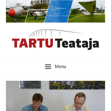
Skip
to
content
Tartu
Menu
Teataja