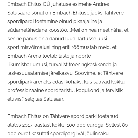
Embach Ehitus OÜ juhatuse esimehe Andres
Salusaare sõnul on Embach Ehituse jaoks Tähtvere
spordipargi toetamine olnud pikaajaline ja
südamelähedane koostöö. „Meil on hea meel näha, et
senine panus on aidanud luua Tartusse uusi
sportimisvõimalusi ning eriti rõõmustab meid, et
Embach Arena toetab laste ja noorte
liikumisharjumusi, turvalist treeningkeskkonda ja
laskesuusatamise järelkasvu. Soovime, et Tähtvere
spordipark areneks edasi kohaks, kus saavad kokku
professionaalne sporditaristu, kogukond ja tervislik
eluviis,“ selgitas Salusaar.
Embach Ehitus on Tähtvere spordiparki toetanud
alates 2017. aastast kokku 100 000 euroga. Sellest 80
000 eurot kasutati spordipargi välijõulinnaku