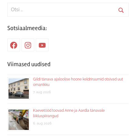
Search
for:
Searc
Sotsiaalmeedia:
Facebook
Instagram
Youtube
Viimased uudised
Gildi tänava ajaloolise hoone keldriruumid otsivad uut
omanikku
7. aug 2026
Kaevetööd toovad Anne ja Aardla tänavale
liikluspiirangud
6. aug 2026