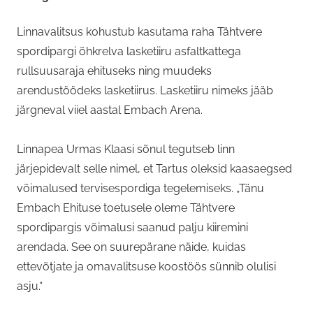
Linnavalitsus kohustub kasutama raha Tähtvere
spordipargi õhkrelva lasketiiru asfaltkattega
rullsuusaraja ehituseks ning muudeks
arendustöödeks lasketiirus. Lasketiiru nimeks jääb
järgneval viiel aastal Embach Arena.
Linnapea Urmas Klaasi sõnul tegutseb linn
järjepidevalt selle nimel, et Tartus oleksid kaasaegsed
võimalused tervisespordiga tegelemiseks. „Tänu
Embach Ehituse toetusele oleme Tähtvere
spordipargis võimalusi saanud palju kiiremini
arendada. See on suurepärane näide, kuidas
ettevõtjate ja omavalitsuse koostöös sünnib olulisi
asju.“