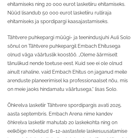
ehitamiseks ning 20 000 eurot lasketiiru ehitamiseks.
Nüüd lisandub 50 000 eurot lasketiiru rulliraja
ehitamiseks ja spordipargi kaasajastamiseks.
Tähtvere puhkepargi müügi- ja teenindusjuhi Auli Solo
sõnul on Tähtvere puhkepargil Embach Ehitusega
olnud väga väärtuslik koostöö. „Oleme äärmiselt
tänulikud nende toetuse eest. Kuid see ei ole olnud
ainult rahaline, vaid Embach Ehitus on jaganud meile
arenduste planeerimisel ka professionaalset nõu, mis
on meie jaoks hindamatu väärtusega,“ lisas Solo.
Õhkrelva lasketiir Tähtvere spordipargis avati 2025.
aasta septembris. Embach Arena nime kandev
õhkrelva lasketiir mahutab 20 laskekohta ning on
eelkõige mõeldud 8–12-aastastele laskesuusatamise