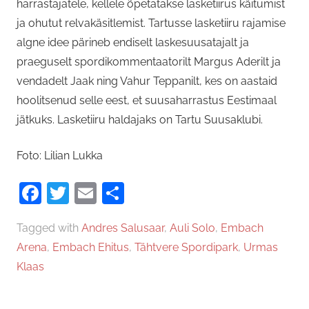
harrastajatele, kellele õpetatakse lasketiirus käitumist
ja ohutut relvakäsitlemist. Tartusse lasketiiru rajamise
algne idee pärineb endiselt laskesuusatajalt ja
praeguselt spordikommentaatorilt Margus Aderilt ja
vendadelt Jaak ning Vahur Teppanilt, kes on aastaid
hoolitsenud selle eest, et suusaharrastus Eestimaal
jätkuks. Lasketiiru haldajaks on Tartu Suusaklubi.
Foto: Lilian Lukka
Facebook
Twitter
Email
Share
Tagged with
Andres Salusaar
,
Auli Solo
,
Embach
Arena
,
Embach Ehitus
,
Tähtvere Spordipark
,
Urmas
Klaas