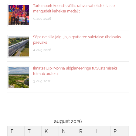
Tartu noortekoondis võitis rahvusvahelistelt laste
mängudelt kaheksa medalit
5. aug 2026
Sõpruse silla jalg- ja jalgrattatee suletakse üheksaks
päevaks
4. aug 2026
Ilmatsalu piirkonna üldplaneeringu tutvustamiseks
toimub arutelu
3. aug 2026
august 2026
E
T
K
N
R
L
P