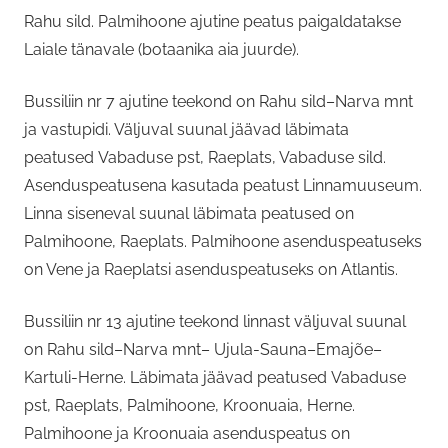
Rahu sild. Palmihoone ajutine peatus paigaldatakse
Laiale tänavale (botaanika aia juurde).
Bussiliin nr 7 ajutine teekond on Rahu sild–Narva mnt
ja vastupidi. Väljuval suunal jäävad läbimata
peatused Vabaduse pst, Raeplats, Vabaduse sild.
Asenduspeatusena kasutada peatust Linnamuuseum.
Linna siseneval suunal läbimata peatused on
Palmihoone, Raeplats. Palmihoone asenduspeatuseks
on Vene ja Raeplatsi asenduspeatuseks on Atlantis.
Bussiliin nr 13 ajutine teekond linnast väljuval suunal
on Rahu sild–Narva mnt– Ujula-Sauna–Emajõe–
Kartuli-Herne. Läbimata jäävad peatused Vabaduse
pst, Raeplats, Palmihoone, Kroonuaia, Herne.
Palmihoone ja Kroonuaia asenduspeatus on