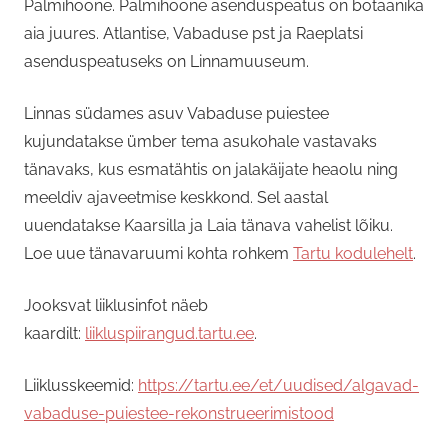
Palmihoone. Palmihoone asenduspeatus on botaanika
aia juures. Atlantise, Vabaduse pst ja Raeplatsi
asenduspeatuseks on Linnamuuseum.
Linnas südames asuv Vabaduse puiestee
kujundatakse ümber tema asukohale vastavaks
tänavaks, kus esmatähtis on jalakäijate heaolu ning
meeldiv ajaveetmise keskkond. Sel aastal
uuendatakse Kaarsilla ja Laia tänava vahelist lõiku.
Loe uue tänavaruumi kohta rohkem
Tartu kodulehelt
.
Jooksvat liiklusinfot näeb
kaardilt:
liikluspiirangud.tartu.ee
.
Liiklusskeemid:
https://tartu.ee/et/uudised/algavad-
vabaduse-puiestee-rekonstrueerimistood