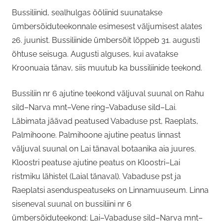
Bussiliinid, sealhulgas ööliinid suunatakse
ümbersõiduteekonnale esimesest väljumisest alates
26. juunist. Bussiliinide ümbersõit lõppeb 31. augusti
õhtuse seisuga. Augusti alguses, kui avatakse
Kroonuaia tänav, siis muutub ka bussiliinide teekond.
Bussiliin nr 6 ajutine teekond väljuval suunal on Rahu
sild–Narva mnt–Vene ring–Vabaduse sild–Lai.
Läbimata jäävad peatused Vabaduse pst, Raeplats,
Palmihoone. Palmihoone ajutine peatus linnast
väljuval suunal on Lai tänaval botaanika aia juures.
Kloostri peatuse ajutine peatus on Kloostri–Lai
ristmiku lähistel (Laial tänaval). Vabaduse pst ja
Raeplatsi asenduspeatuseks on Linnamuuseum. Linna
siseneval suunal on bussiliini nr 6
ümbersõiduteekond: Lai–Vabaduse sild–Narva mnt–