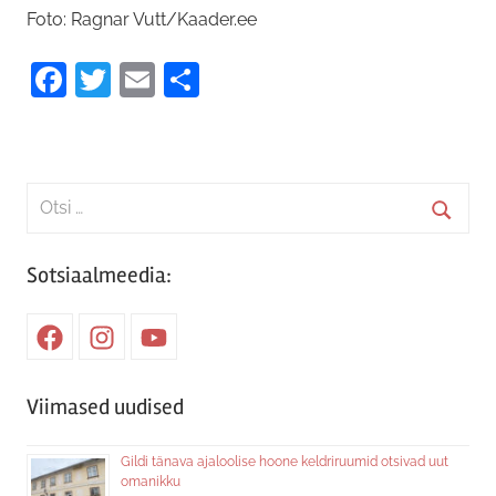
Foto: Ragnar Vutt/Kaader.ee
Facebook
Twitter
Email
Share
Search
for:
Searc
Sotsiaalmeedia:
Facebook
Instagram
Youtube
Viimased uudised
Gildi tänava ajaloolise hoone keldriruumid otsivad uut
omanikku