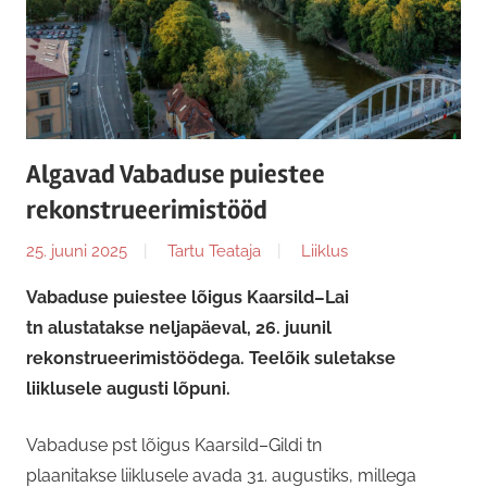
Algavad Vabaduse puiestee
rekonstrueerimistööd
25. juuni 2025
Tartu Teataja
Liiklus
Vabaduse puiestee lõigus Kaarsild–Lai
tn alustatakse neljapäeval, 26. juunil
rekonstrueerimistöödega. Teelõik suletakse
liiklusele augusti lõpuni.
Vabaduse pst lõigus Kaarsild–Gildi tn
plaanitakse liiklusele avada 31. augustiks, millega