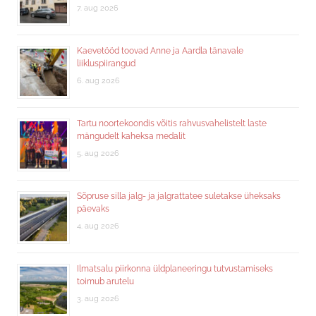
7. aug 2026
Kaevetööd toovad Anne ja Aardla tänavale
liikluspiirangud
6. aug 2026
Tartu noortekoondis võitis rahvusvahelistelt laste
mängudelt kaheksa medalit
5. aug 2026
Sõpruse silla jalg- ja jalgrattatee suletakse üheksaks
päevaks
4. aug 2026
Ilmatsalu piirkonna üldplaneeringu tutvustamiseks
toimub arutelu
3. aug 2026