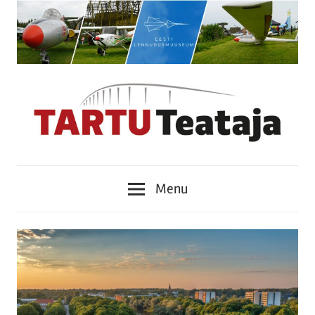
Skip
to
content
Tartu
Menu
Teataja