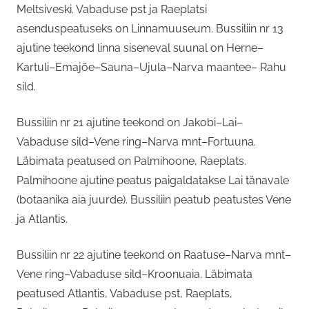
Meltsiveski. Vabaduse pst ja Raeplatsi
asenduspeatuseks on Linnamuuseum. Bussiliin nr 13
ajutine teekond linna siseneval suunal on Herne–
Kartuli–Emajõe–Sauna–Ujula–Narva maantee– Rahu
sild.
Bussiliin nr 21 ajutine teekond on Jakobi–Lai–
Vabaduse sild–Vene ring–Narva mnt–Fortuuna.
Läbimata peatused on Palmihoone, Raeplats.
Palmihoone ajutine peatus paigaldatakse Lai tänavale
(botaanika aia juurde). Bussiliin peatub peatustes Vene
ja Atlantis.
Bussiliin nr 22 ajutine teekond on Raatuse–Narva mnt–
Vene ring–Vabaduse sild–Kroonuaia. Läbimata
peatused Atlantis, Vabaduse pst, Raeplats,