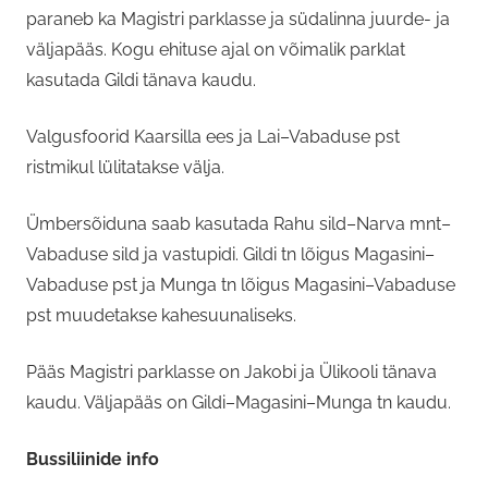
paraneb ka Magistri parklasse ja südalinna juurde- ja
väljapääs. Kogu ehituse ajal on võimalik parklat
kasutada Gildi tänava kaudu.
Valgusfoorid Kaarsilla ees ja Lai–Vabaduse pst
ristmikul lülitatakse välja.
Ümbersõiduna saab kasutada Rahu sild–Narva mnt–
Vabaduse sild ja vastupidi. Gildi tn lõigus Magasini–
Vabaduse pst ja Munga tn lõigus Magasini–Vabaduse
pst muudetakse kahesuunaliseks.
Pääs Magistri parklasse on Jakobi ja Ülikooli tänava
kaudu. Väljapääs on Gildi–Magasini–Munga tn kaudu.
Bussiliinide info