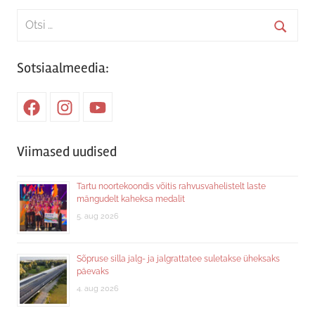
Search
for:
Searc
Sotsiaalmeedia:
Facebook
Instagram
Youtube
Viimased uudised
Tartu noortekoondis võitis rahvusvahelistelt laste
mängudelt kaheksa medalit
5. aug 2026
Sõpruse silla jalg- ja jalgrattatee suletakse üheksaks
päevaks
4. aug 2026