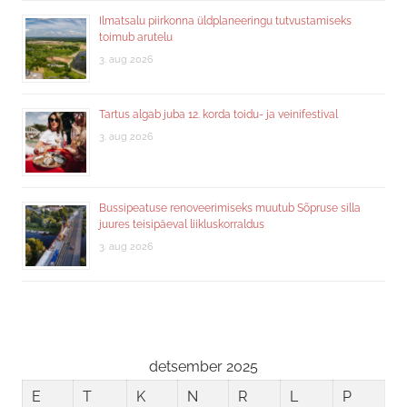
Ilmatsalu piirkonna üldplaneeringu tutvustamiseks
toimub arutelu
3. aug 2026
Tartus algab juba 12. korda toidu- ja veinifestival
3. aug 2026
Bussipeatuse renoveerimiseks muutub Sõpruse silla
juures teisipäeval liikluskorraldus
3. aug 2026
detsember 2025
E
T
K
N
R
L
P