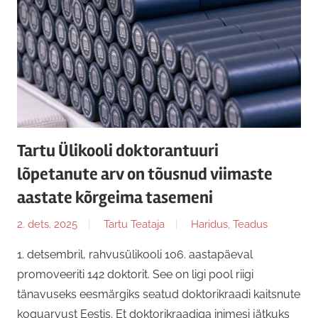
Tartu Ülikooli doktorantuuri
lõpetanute arv on tõusnud viimaste
aastate kõrgeima tasemeni
2. dets. 2025
Tartu Teataja
Haridus
,
Teadus
1. detsembril, rahvusülikooli 106. aastapäeval
promoveeriti 142 doktorit. See on ligi pool riigi
tänavuseks eesmärgiks seatud doktorikraadi kaitsnute
koguarvust Eestis. Et doktorikraadiga inimesi jätkuks