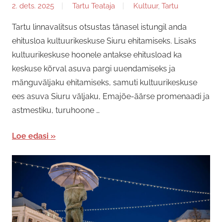
2. dets. 2025
Tartu Teataja
Kultuur
,
Tartu
Tartu linnavalitsus otsustas tänasel istungil anda
ehitusloa kultuurikeskuse Siuru ehitamiseks. Lisaks
kultuurikeskuse hoonele antakse ehitusload ka
keskuse kõrval asuva pargi uuendamiseks ja
mänguväljaku ehitamiseks, samuti kultuurikeskuse
ees asuva Siuru väljaku, Emajõe-äärse promenaadi ja
astmestiku, turuhoone …
Loe edasi