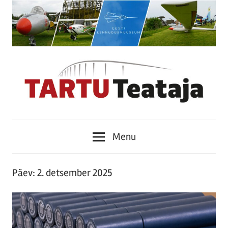
Skip
to
content
Tartu
Menu
Teataja
Päev:
2. detsember 2025