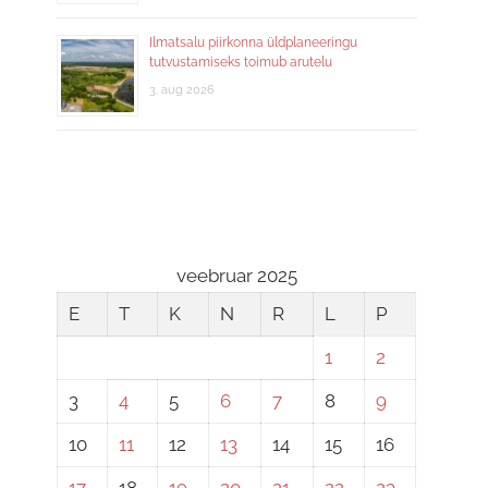
Ilmatsalu piirkonna üldplaneeringu
tutvustamiseks toimub arutelu
3. aug 2026
veebruar 2025
E
T
K
N
R
L
P
1
2
3
4
5
6
7
8
9
10
11
12
13
14
15
16
17
18
19
20
21
22
23