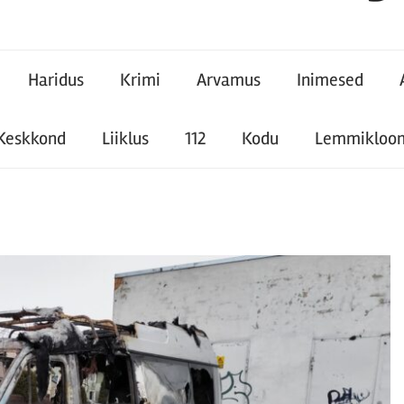
Haridus
Krimi
Arvamus
Inimesed
Keskkond
Liiklus
112
Kodu
Lemmikloo