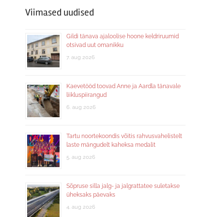
Viimased uudised
Gildi tänava ajaloolise hoone keldriruumid
otsivad uut omanikku
7. aug 2026
Kaevetööd toovad Anne ja Aardla tänavale
liikluspiirangud
6. aug 2026
Tartu noortekoondis võitis rahvusvahelistelt
laste mängudelt kaheksa medalit
5. aug 2026
Sõpruse silla jalg- ja jalgrattatee suletakse
üheksaks päevaks
4. aug 2026