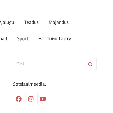
Ajalugu
Teadus
Majandus
mad
Sport
Вестник Тарту
Search
for:
Search
Sotsiaalmeedia:
Facebook
Instagram
Youtube