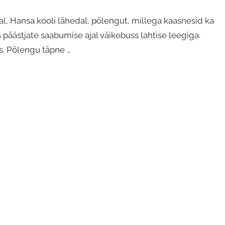
val, Hansa kooli lähedal, põlengut, millega kaasnesid ka
päästjate saabumise ajal väikebuss lahtise leegiga.
s. Põlengu täpne …