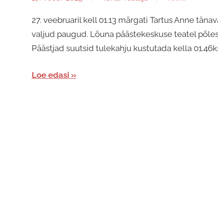
27. veebruaril kell 01.13 märgati Tartus Anne täna
valjud paugud. Lõuna päästekeskuse teatel põles 
Päästjad suutsid tulekahju kustutada kella 01.46k
Loe edasi