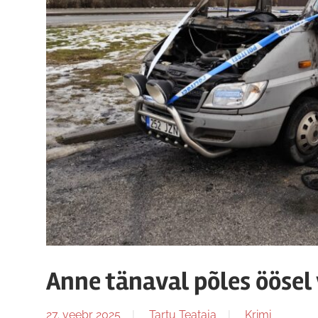
Anne tänaval põles öösel
27. veebr 2025
Tartu Teataja
Krimi