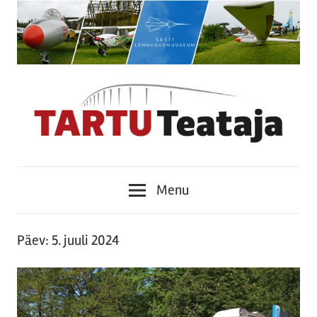
Skip
to
content
Tartu
Menu
Teataja
Päev:
5. juuli 2024