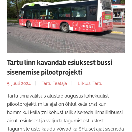
Tartu linn kavandab esiuksest bussi
sisenemise pilootprojekti
5. juuli 2024
Tartu Teataja
Liiklus
,
Tartu
Tartu linnavalitsus alustab augustis kahekuulist
pilootprojekti, mille ajal on õhtul kella 19st kuni
hommikul kella 7ni kohustuslik siseneda linnaliinibussi
ainult esiuksest ja väljuda tagumistest ustest.
Tagumiste uste kaudu võivad ka õhtusel ajal siseneda