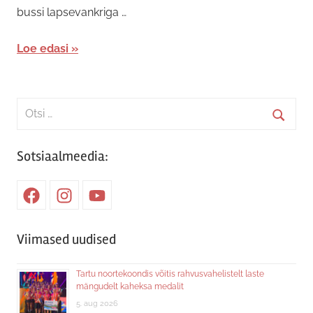
bussi lapsevankriga …
Loe edasi
Search
for:
Searc
Sotsiaalmeedia:
Facebook
Instagram
Youtube
Viimased uudised
Tartu noortekoondis võitis rahvusvahelistelt laste
mängudelt kaheksa medalit
5. aug 2026