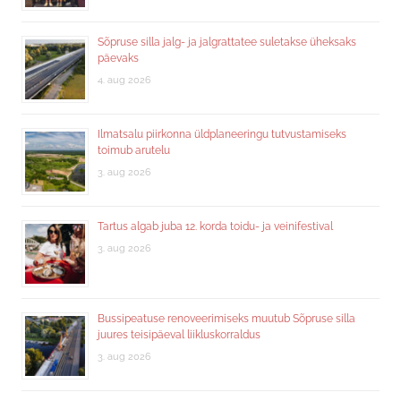
Sõpruse silla jalg- ja jalgrattatee suletakse üheksaks
päevaks
4. aug 2026
Ilmatsalu piirkonna üldplaneeringu tutvustamiseks
toimub arutelu
3. aug 2026
Tartus algab juba 12. korda toidu- ja veinifestival
3. aug 2026
Bussipeatuse renoveerimiseks muutub Sõpruse silla
juures teisipäeval liikluskorraldus
3. aug 2026