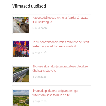
Viimased uudised
Kaevetööd toovad Anne ja Aardla tänavale
liikluspiirangud
6. aug 2026
Tartu noortekoondis võitis rahvusvahelistelt
laste mängudelt kaheksa medalit
5. aug 2026
Sõpruse silla jalg- ja jalgrattatee suletakse
üheksaks päevaks
4. aug 2026
Ilmatsalu piirkonna üldplaneeringu
tutvustamiseks toimub arutelu
3. aug 2026