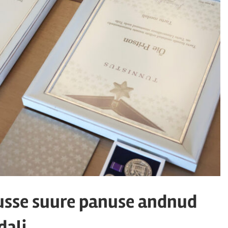
ngusse suure panuse andnud
dali