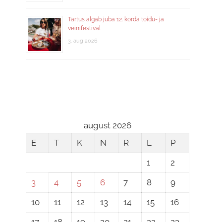
Tartus algab juba 12. korda toidu- ja
veinifestival
3. aug 2026
august 2026
E
T
K
N
R
L
P
1
2
3
4
5
6
7
8
9
10
11
12
13
14
15
16
17
18
19
20
21
22
23