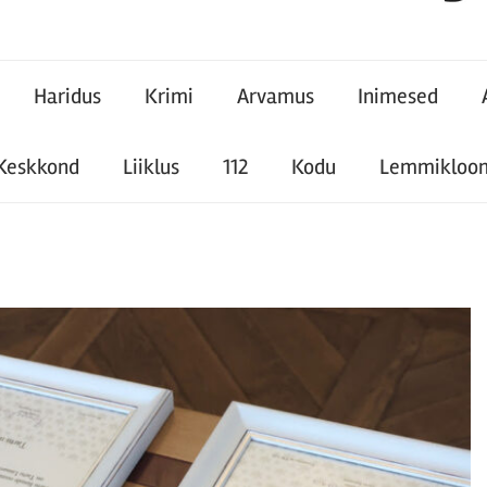
Haridus
Krimi
Arvamus
Inimesed
Keskkond
Liiklus
112
Kodu
Lemmikloo