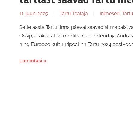
11. juuni 2025
Tartu Teataja
Inimesed
,
Tart
Selle aasta Tartu linna päeval saavad silmapaistv
Ossip, erakorralise meditsiiniabi edendaja Andr
ning Euroopa kultuuripealinn Tartu 2024 eestveda
Loe edasi