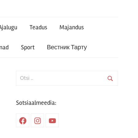
Ajalugu
Teadus
Majandus
mad
Sport
Вестник Тарту
Search
for:
Search
Sotsiaalmeedia:
Facebook
Instagram
Youtube