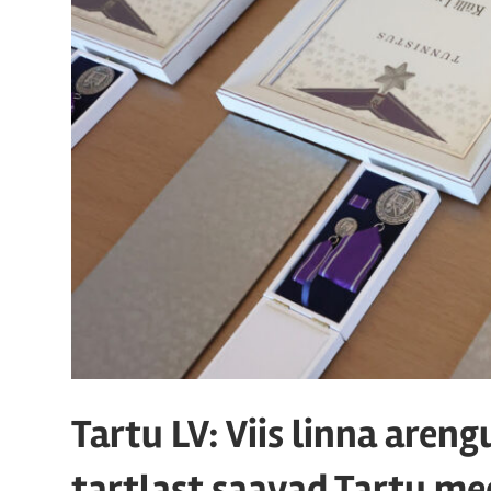
Tartu LV: Viis linna are
tartlast saavad Tartu me