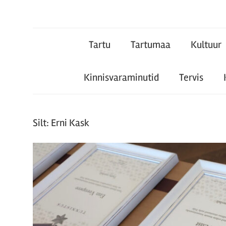
Tartu
Tartu
Tartumaa
Kultuur
Teataja
Kinnisvaraminutid
Tervis
Silt:
Erni Kask