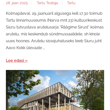
28. jaan 2025
Tartu Teataja
Tartu
Kolmapäeval, 29. jaanuaril algusega kell 17.30 toimub
Tartu linnamuuseumis (Narva mnt 23) kultuurikeskust
Siuru tutvustava arutelusarja “Räägime Sirust” kolmas
arutelu, mis keskendub sündmussaalidele, sh kinole
uues hoones. Arutelu sissejuhatuseks teeb Siuru juht
Aavo Kokk ülevaate …
Loe edasi