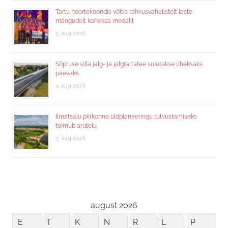
Tartu noortekoondis võitis rahvusvahelistelt laste
mängudelt kaheksa medalit
5. aug 2026
Sõpruse silla jalg- ja jalgrattatee suletakse üheksaks
päevaks
4. aug 2026
Ilmatsalu piirkonna üldplaneeringu tutvustamiseks
toimub arutelu
3. aug 2026
august 2026
E
T
K
N
R
L
P