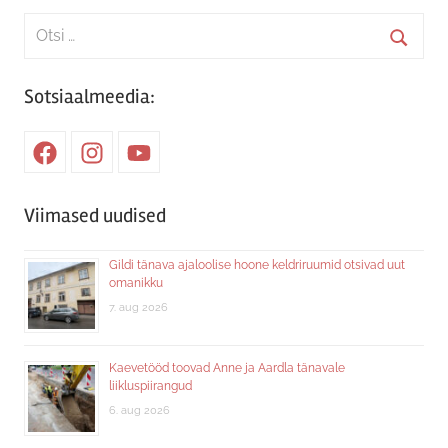
Search
for:
Searc
Sotsiaalmeedia:
Facebook
Instagram
Youtube
Viimased uudised
Gildi tänava ajaloolise hoone keldriruumid otsivad uut
omanikku
7. aug 2026
Kaevetööd toovad Anne ja Aardla tänavale
liikluspiirangud
6. aug 2026