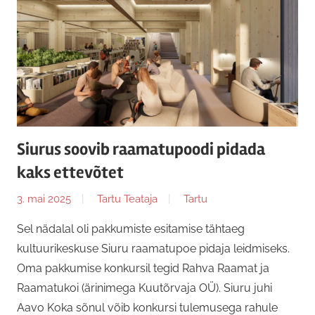
Siurus soovib raamatupoodi pidada
kaks ettevõtet
3. mai 2025
Tartu Teataja
Tartu
Sel nädalal oli pakkumiste esitamise tähtaeg
kultuurikeskuse Siuru raamatupoe pidaja leidmiseks.
Oma pakkumise konkursil tegid Rahva Raamat ja
Raamatukoi (ärinimega Kuutõrvaja OÜ). Siuru juhi
Aavo Koka sõnul võib konkursi tulemusega rahule