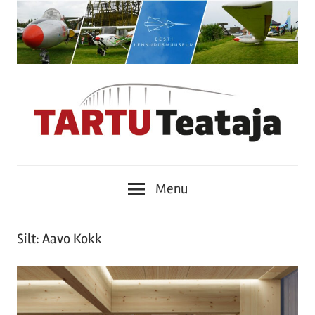
Skip
to
content
Tartu
Menu
Teataja
Silt:
Aavo Kokk