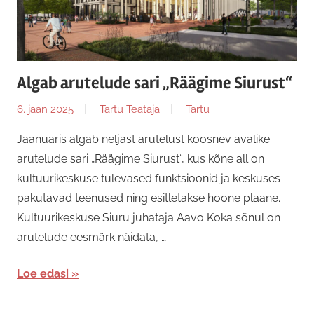
Algab arutelude sari „Räägime Siurust“
6. jaan 2025
Tartu Teataja
Tartu
Jaanuaris algab neljast arutelust koosnev avalike
arutelude sari „Räägime Siurust“, kus kõne all on
kultuurikeskuse tulevased funktsioonid ja keskuses
pakutavad teenused ning esitletakse hoone plaane.
Kultuurikeskuse Siuru juhataja Aavo Koka sõnul on
arutelude eesmärk näidata, …
Loe edasi